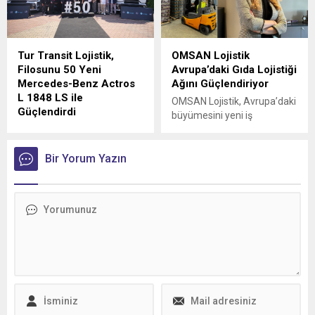
Tur Transit Lojistik,
OMSAN Lojistik
Filosunu 50 Yeni
Avrupa’daki Gıda Lojistiği
Mercedes-Benz Actros
Ağını Güçlendiriyor
L 1848 LS ile
OMSAN Lojistik, Avrupa’daki
Güçlendirdi
büyümesini yeni iş
Mercedes-Benz Türk, 1980
birlikleriyle sürdürmeye
yılından bu yana uluslararası
devam ediyor
lojistik alanında faaliyet
Bir Yorum Yazın
gösteren Tur Transit
Lojistik’e 50 adet Mercedes-
Benz Actros L 1848 LS
teslimatı gerçekleştirdi.