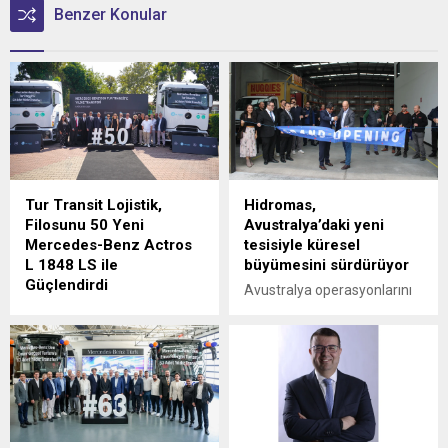
Benzer Konular
Tur Transit Lojistik,
Hidromas,
Filosunu 50 Yeni
Avustralya’daki yeni
Mercedes-Benz Actros
tesisiyle küresel
L 1848 LS ile
büyümesini sürdürüyor
Güçlendirdi
Avustralya operasyonlarını
Mercedes-Benz Türk, 1980
Victoria eyaletine bağlı
yılından bu yana uluslararası
Epping'deki yeni tesisinin
lojistik alanında faaliyet
açılışıyla güçlendiren
gösteren Tur Transit
Hidromas, küresel çapta
Lojistik’e 50 adet Mercedes-
genişlemeye devam ediyor.
Benz Actros L 1848 LS
teslimatı gerçekleştirdi.