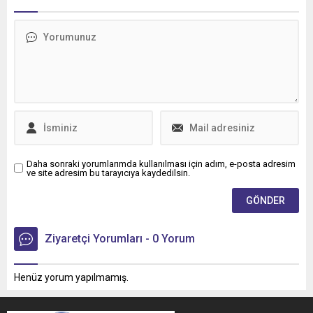
Trucks Master Red EDITION
imkânıyla bakım ve servis
panelvanını filosuna kattı.
süreçlerini daha esnek
ödeme seçenekleriyle
planlama fırsatı sunuyor.
Daha sonraki yorumlarımda kullanılması için adım, e-posta adresim
ve site adresim bu tarayıcıya kaydedilsin.
Ziyaretçi Yorumları - 0 Yorum
Henüz yorum yapılmamış.