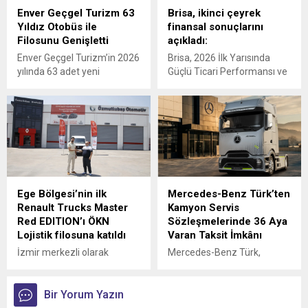
Enver Geçgel Turizm 63
Brisa, ikinci çeyrek
Yıldız Otobüs ile
finansal sonuçlarını
Filosunu Genişletti
açıkladı:
Enver Geçgel Turizm’in 2026
Brisa, 2026 İlk Yarısında
yılında 63 adet yeni
Güçlü Ticari Performansı ve
Mercedes-Benz otobüs
Disiplinli Maliyet Yönetimiyle
yatırımı ile, şirketin
Finansal Görünümünü
filosundaki Mercedes-Benz
Güçlendirdi
araçların oranı yüzde 83’e
ulaştı.
Ege Bölgesi’nin ilk
Mercedes-Benz Türk’ten
Renault Trucks Master
Kamyon Servis
Red EDITION’ı ÖKN
Sözleşmelerinde 36 Aya
Lojistik filosuna katıldı
Varan Taksit İmkânı
İzmir merkezli olarak
Mercedes-Benz Türk,
Türkiye genelinde parsiyel
kamyon müşterilerine
lojistik operasyonları
yönelik servis
yürüten ÖKN Lojistik, Ege
Bir Yorum Yazın
sözleşmelerinde sunduğu
Bölgesi'nin ilk Renault
36 aya varan taksit