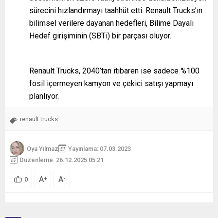
sürecini hızlandırmayı taahhüt etti. Renault Trucks’ın
bilimsel verilere dayanan hedefleri, Bilime Dayalı
Hedef girişiminin (SBTi) bir parçası oluyor.
Renault Trucks, 2040’tan itibaren ise sadece %100
fosil içermeyen kamyon ve çekici satışı yapmayı
planlıyor.
renault trucks
Oya Yılmaz
Yayınlama: 07.03.2023
Düzenleme: 26.12.2025 05:21
A
A
+
-
0