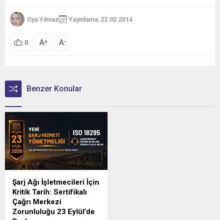
Oya Yılmaz
Yayınlama: 22.02.2014
A
A
+
-
0
Benzer Konular
Şarj Ağı İşletmecileri İçin
Kritik Tarih: Sertifikalı
Çağrı Merkezi
Zorunluluğu 23 Eylül’de