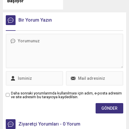
Başlıyor
Türkiye'de elektrikli araç şarj
sektörünü yakından
ilgilendiren düzenlemede
Bir Yorum Yazın
geri sayım sürüyor.
Daha sonraki yorumlarımda kullanılması için adım, e-posta adresim
ve site adresim bu tarayıcıya kaydedilsin.
Ziyaretçi Yorumları - 0 Yorum