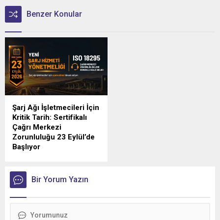
Benzer Konular
Şarj Ağı İşletmecileri İçin
Kritik Tarih: Sertifikalı
Çağrı Merkezi
Zorunluluğu 23 Eylül’de
Başlıyor
Türkiye'de elektrikli araç şarj
sektörünü yakından
ilgilendiren düzenlemede
Bir Yorum Yazın
geri sayım sürüyor.