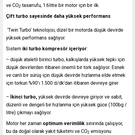
ve CO
tasarrufu, 1.6litre bir motor için bir ilk.
2
Çift turbo sayesinde daha yüksek performans
‘Twin Turbo’ teknolojisi, dizel bir motorda düşük devirde
yüksek performans sağlıyor.
Sistem
iki turbo kompresör içeriyor
:
– düşük ataletli birinci turbo, kalkışlarda yüksek tepki için
düşük devirlerden itibaren önemli bir tork sağlıyor. Esnek
ve canlı bir sürüş için düşük devirde hızlanma elde etmek
için torkun %90’ı 1.500 d/dk’dan itibaren devreye girer.
–
İkinci turbo,
yüksek devirde devreye giriyor ve sabit,
düzenli ve dengeli bir hızlanma için yüksek güce (100bg /
litre) çıkmayı sağlıyor.
Motor her zaman
optimum verimlilik
sınırında çalışıyor,
bu da doğal olarak yakıt tüketimi ve CO
emisyonu
2