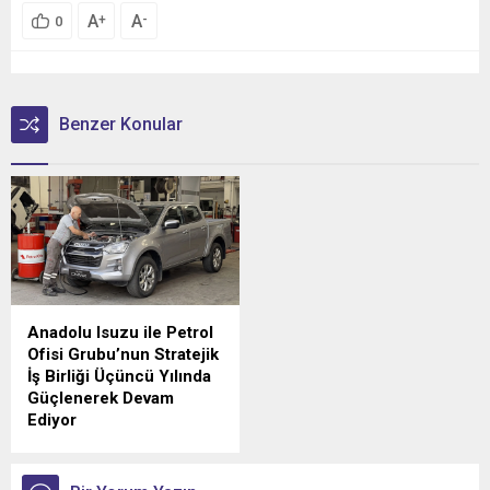
A
A
+
-
0
Benzer Konular
Anadolu Isuzu ile Petrol
Ofisi Grubu’nun Stratejik
İş Birliği Üçüncü Yılında
Güçlenerek Devam
Ediyor
Anadolu Isuzu ile Petrol
Ofisi Grubu arasında, ağır