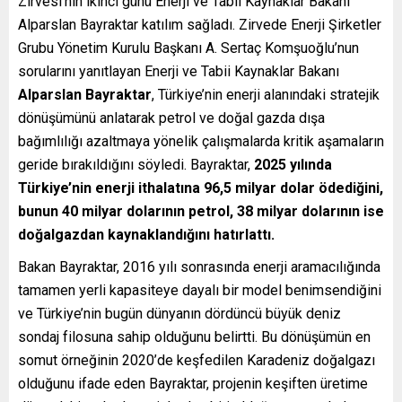
Zirvesi’nin ikinci günü Enerji ve Tabii Kaynaklar Bakanı
Alparslan Bayraktar katılım sağladı. Zirvede Enerji Şirketler
Grubu Yönetim Kurulu Başkanı A. Sertaç Komşuoğlu’nun
sorularını yanıtlayan
Enerji ve Tabii Kaynaklar Bakanı
Alparslan Bayraktar
, Türkiye’nin enerji alanındaki stratejik
dönüşümünü anlatarak petrol ve doğal gazda dışa
bağımlılığı azaltmaya yönelik çalışmalarda kritik aşamaların
geride bırakıldığını söyledi. Bayraktar,
2025 yılında
Türkiye’nin enerji ithalatına 96,5 milyar dolar ödediğini,
bunun 40 milyar dolarının petrol, 38 milyar dolarının ise
doğalgazdan kaynaklandığını hatırlattı.
Bakan Bayraktar, 2016 yılı sonrasında enerji aramacılığında
tamamen yerli kapasiteye dayalı bir model benimsendiğini
ve Türkiye’nin bugün dünyanın dördüncü büyük deniz
sondaj filosuna sahip olduğunu belirtti. Bu dönüşümün en
somut örneğinin 2020’de keşfedilen Karadeniz doğalgazı
olduğunu ifade eden Bayraktar, projenin keşiften üretime