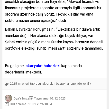
öncelikli olacağını belirten Bayraktar, “Mevcut lisanslı ve
lisanssız projelerde kapasite artırımıyla ilgili kapsamlı bir
program üzerinde çalışıyoruz. Teknik kısıtlar var ama
sektörümüzün önünü açacağız” dedi.
Bakan Bayraktar, konuşmasını, “Elektriksiz bir dünya artık
mümkün değil. Her alanda elektriğe büyük ihtiyaç var.
Şebekemizin güçlü olması, üretim kaynaklarımızın dengeli
portföyle elektriği sunabilmesi şart” sözleriyle tamamladı.
Bu gelişme,
akaryakıt haberleri
kapsamında
değerlendirilmektedir.
2025 yılı enerji tablosu
alparslan bayraktar
enerjide yerlilik
,
,
Oya Yılmaz
Yayınlama: 09.12.2025
Düzenleme: 11.01.2026 10:04