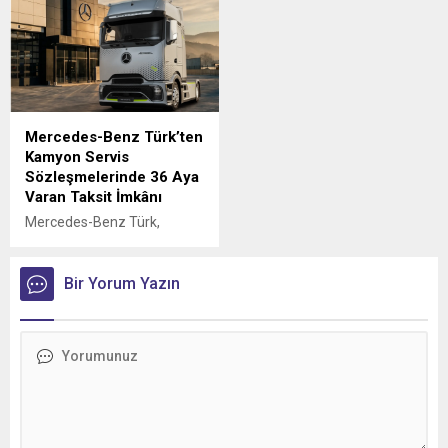
Mercedes-Benz Türk’ten
Kamyon Servis
Sözleşmelerinde 36 Aya
Varan Taksit İmkânı
Mercedes-Benz Türk,
kamyon müşterilerine
yönelik servis
sözleşmelerinde sunduğu
Bir Yorum Yazın
36 aya varan taksit
imkânıyla bakım ve servis
süreçlerini daha esnek
ödeme seçenekleriyle
planlama fırsatı sunuyor.