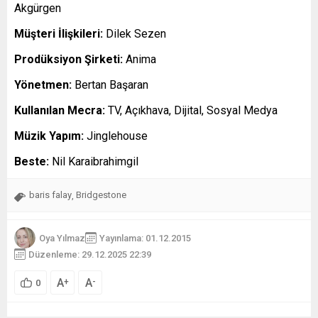
Akgürgen
Müşteri İlişkileri:
Dilek Sezen
Prodüksiyon Şirketi:
Anima
Yönetmen:
Bertan Başaran
Kullanılan Mecra:
TV, Açıkhava, Dijital, Sosyal Medya
Müzik Yapım:
Jinglehouse
Beste:
Nil Karaibrahimgil
baris falay
Bridgestone
,
Oya Yılmaz
Yayınlama: 01.12.2015
Düzenleme: 29.12.2025 22:39
A
A
+
-
0