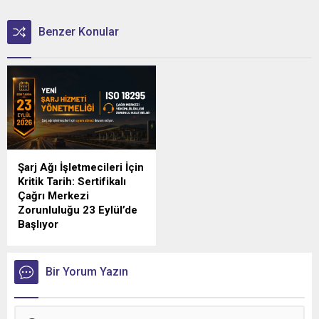
Benzer Konular
Şarj Ağı İşletmecileri İçin
Kritik Tarih: Sertifikalı
Çağrı Merkezi
Zorunluluğu 23 Eylül’de
Başlıyor
Türkiye'de elektrikli araç şarj
sektörünü yakından
ilgilendiren düzenlemede
Bir Yorum Yazın
geri sayım sürüyor.