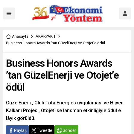
Anasayfa
AKARYAKIT
Business Honors Awards ’tan GüzelEnerji ve Otojet’e ödül
Business Honors Awards
’tan GüzelEnerji ve Otojet’e
ödül
GüzelEnerji , Club TotalEnergies uygulaması ve Hijyen
Kalkanı Projesi, Otojet ise lansman etkinliğiyle ödül e
lâyık görüldü.
Paylaş
Tweetle
Gönder