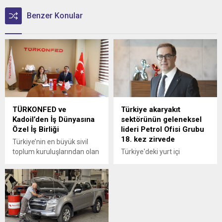
Benzer Konular
TÜRKONFED ve
Türkiye akaryakıt
Kadoil’den İş Dünyasına
sektörünün geleneksel
Özel İş Birliği
lideri Petrol Ofisi Grubu
18. kez zirvede
Türkiye’nin en büyük sivil
toplum kuruluşlarından olan
Türkiye'deki yurt içi
Türk İş Dünyası
akaryakıt satışları 2025
Konfederasyonu
yılında 34,5 milyon tona
(TÜRKONFED) ile akaryakıt
yükselirken sektörün
sektörünün hızlı büyüyen
geleneksel lideri yine
markalarından Kadoil
değişmedi.
arasında özel bir iş birliğine
imza atıldı.