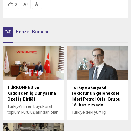
A
A
+
-
0
Benzer Konular
TÜRKONFED ve
Türkiye akaryakıt
Kadoil’den İş Dünyasına
sektörünün geleneksel
Özel İş Birliği
lideri Petrol Ofisi Grubu
18. kez zirvede
Türkiye’nin en büyük sivil
toplum kuruluşlarından olan
Türkiye'deki yurt içi
Türk İş Dünyası
akaryakıt satışları 2025
Konfederasyonu
yılında 34,5 milyon tona
(TÜRKONFED) ile akaryakıt
yükselirken sektörün