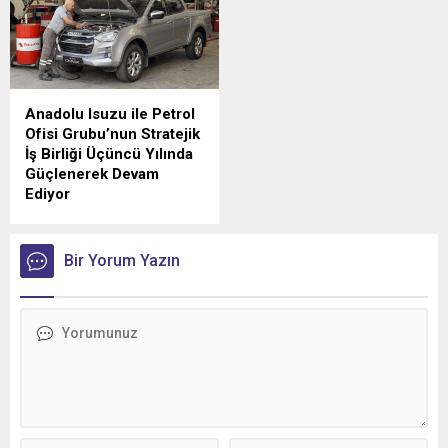
sektörünün hızlı büyüyen
geleneksel lideri yine
markalarından Kadoil
değişmedi.
arasında özel bir iş birliğine
imza atıldı.
Anadolu Isuzu ile Petrol
Ofisi Grubu’nun Stratejik
İş Birliği Üçüncü Yılında
Güçlenerek Devam
Ediyor
Anadolu Isuzu ile Petrol
Ofisi Grubu arasında, ağır
ticari araçlara madeni yağ
Bir Yorum Yazın
tedarikini kapsayan stratejik
iş birliği üçüncü yılına girdi.