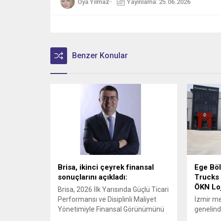
Oya Yılmaz
Yayınlama: 25.06.2026
Benzer Konular
Brisa, ikinci çeyrek finansal
Ege Böl
sonuçlarını açıkladı:
Trucks 
ÖKN Loji
Brisa, 2026 İlk Yarısında Güçlü Ticari
Performansı ve Disiplinli Maliyet
İzmir me
Yönetimiyle Finansal Görünümünü
genelinde
Güçlendirdi
operasyo