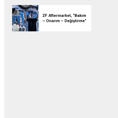
Güçlenerek Devam
Ediyor
ZF Aftermarket, “Bakım
– Onarım – Değiştirme”
Stratejisiyle Araçlarda
Çalışma Süresini En Üst
Seviyeye Çıkarıyor