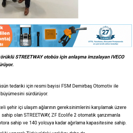
t körüklü STREETWAY otobüs için anlaşma imzalayan IVECO
ürüyor.
n tedariki için resmi bayisi FSM Demirbaş Otomotiv ile
 büyümesini sürdürüyor.
i şehir içi ulaşım ağlarının gereksinimlerini karşılamak üzere
me sahip olan STREETWAY, ZF Ecolife 2 otomatik şanzımanla
motora sahip ve 140 yolcuya kadar ağırlama kapasitesine sahip.