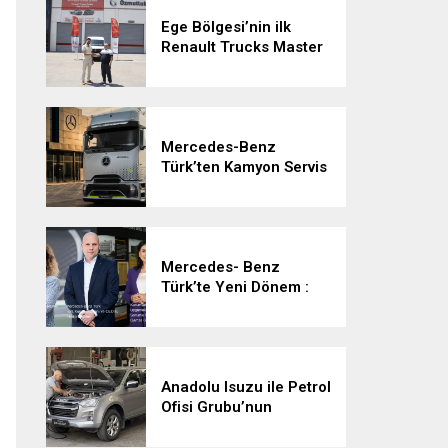
Ege Bölgesi’nin ilk
Renault Trucks Master
Red EDITION’ı ÖKN
Lojistik filosuna katıldı
Mercedes-Benz
Türk’ten Kamyon Servis
Sözleşmelerinde 36
Aya Varan Taksit
İmkânı
Mercedes- Benz
Türk’te Yeni Dönem :
Heiko Selzam Yeni
Görevine Başladı
Anadolu Isuzu ile Petrol
Ofisi Grubu’nun
Stratejik İş Birliği
Üçüncü Yılında