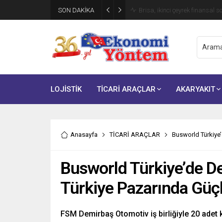
SON DAKİKA
Brisa, ikinci çeyrek finansal s
LOJİSTİK
TİCARİ ARAÇLAR
AKARYAKIT
Anasayfa
TİCARİ ARAÇLAR
Busworld Türkiye
Busworld Türkiye’de D
Türkiye Pazarında Güç
FSM Demirbaş Otomotiv iş birliğiyle 20 ade