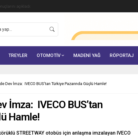
onuçlarını açıkladı:
TREYLER
OTOMOTİV
MADENİ YAĞ
RÖPORTAJ
’de Dev İmza: IVECO BUS’tan Türkiye Pazarında Güçlü Hamle!
ev İmza: IVECO BUS’tan
lü Hamle!
t körüklü STREETWAY otobüs için anlaşma imzalayan IVECO