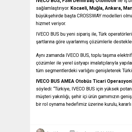
IVECO BUS, FSM Demirbaş Otomotiv
ile iş b
sağlamlaştırıyor.
Kocaeli, Muğla, Ankara, Man
büyükşehirde başta CROSSWAY modelleri olmak
hizmet veriyor.
IVECO BUS bu yeni sipariş ile, Türk operatörleri
şartlarına göre uyarlanmış çözümlerle destekle
Aynı zamanda IVECO BUS, toplu taşıma elektrif
çözümler ile yerel üstyapı imalatçılarıyla yapıla
tüm segmentlerdeki varlığını genişleterek Türki
IVECO BUS AMEA Otobüs Ticari Operasyon
söyledi: “Türkiye, IVECO BUS için yüksek potansi
müşteri yakınlığı, şehir içi ürün gamımızın geni
bir rol oynama hedefimiz üzerine kurulu, kararlı 