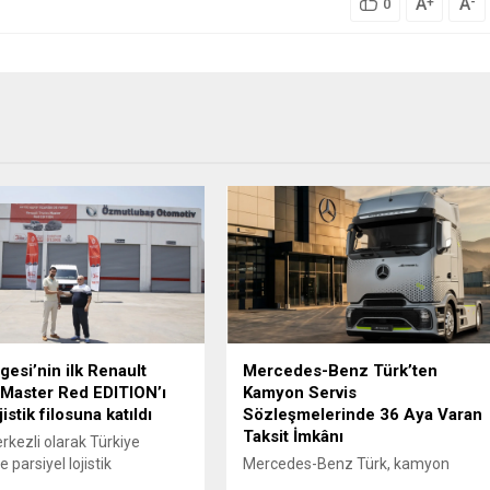
A
A
+
-
0
gesi’nin ilk Renault
Mercedes-Benz Türk’ten
Master Red EDITION’ı
Kamyon Servis
stik filosuna katıldı
Sözleşmelerinde 36 Aya Varan
Taksit İmkânı
rkezli olarak Türkiye
 parsiyel lojistik
Mercedes-Benz Türk, kamyon
nları yürüten ÖKN Lojistik,
müşterilerine yönelik servis