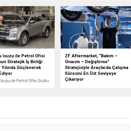
esi'nin ilk Renault Trucks
sözleşmelerinde sunduğu 36 aya
ed EDITION panelvanını
varan taksit imkânıyla bakım ve
kattı.
servis süreçlerini daha esnek
ödeme seçenekleriyle planlama
fırsatı sunuyor.
 Isuzu ile Petrol Ofisi
ZF Aftermarket, “Bakım –
n Stratejik İş Birliği
Onarım – Değiştirme”
Yılında Güçlenerek
Stratejisiyle Araçlarda Çalışma
Ediyor
Süresini En Üst Seviyeye
Çıkarıyor
Isuzu ile Petrol Ofisi Grubu
, ağır ticari araçlara madeni
ZF, 100 yılı aşan orijinal ekipman
ikini kapsayan stratejik iş
(OE) mirası ve şanzıman, güç
üncü yılına girdi.
aktarma organlarındaki teknolojik
liderliği ve uzmanlığı ile bağımsız
servisleri destekliyor.