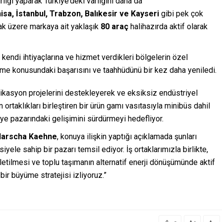
irliği yaparak Türkiye’deki varlığını daha da
isa, İstanbul, Trabzon, Balıkesir ve Kayseri
gibi pek çok
 üzere markaya ait yaklaşık
80 araç
halihazırda aktif olarak
 kendi ihtiyaçlarına ve hizmet verdikleri bölgelerin özel
me konusundaki başarısını ve taahhüdünü bir kez daha yeniledi.
ikasyon projelerini destekleyerek ve eksiksiz endüstriyel
n ortaklıkları birleştiren bir ürün gamı vasıtasıyla minibüs dahil
ye pazarındaki gelişimini sürdürmeyi hedefliyor.
larscha Kaehne
, konuya ilişkin yaptığı açıklamada şunları
yele sahip bir pazarı temsil ediyor. İş ortaklarımızla birlikte,
şletilmesi ve toplu taşımanın alternatif enerji dönüşümünde aktif
bir büyüme stratejisi izliyoruz.”