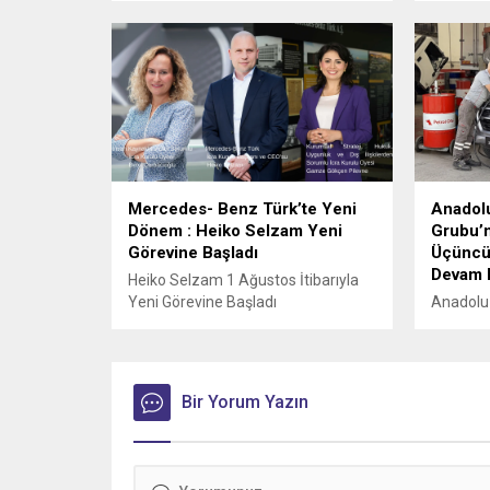
Ege Bölg
Master R
filosuna 
Mercedes- Benz Türk’te Yeni
Anadolu
Dönem : Heiko Selzam Yeni
Grubu’nu
Görevine Başladı
Üçüncü 
Devam 
Heiko Selzam 1 Ağustos İtibarıyla
Yeni Görevine Başladı
Anadolu 
arasında
yağ tedar
birliği üç
Bir Yorum Yazın