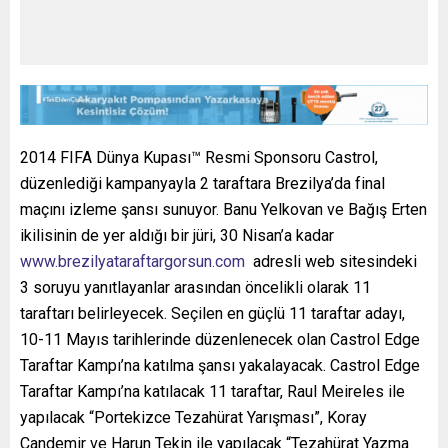
2014 FIFA Dünya Kupası™ Resmi Sponsoru Castrol,
düzenlediği kampanyayla 2 taraftara Brezilya’da final
maçını izleme şansı sunuyor. Banu Yelkovan ve Bağış Erten
ikilisinin de yer aldığı bir jüri, 30 Nisan’a kadar
www.brezilyataraftargorsun.com
adresli web sitesindeki
3 soruyu yanıtlayanlar arasından öncelikli olarak 11
taraftarı belirleyecek. Seçilen en güçlü 11 taraftar adayı,
10-11 Mayıs tarihlerinde düzenlenecek olan Castrol Edge
Taraftar Kampı’na katılma şansı yakalayacak. Castrol Edge
Taraftar Kampı’na katılacak 11 taraftar, Raul Meireles ile
yapılacak “Portekizce Tezahürat Yarışması”, Koray
Candemir ve Harun Tekin ile yapılacak “Tezahürat Yazma