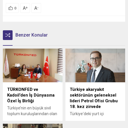
A
A
+
-
0
Benzer Konular
TÜRKONFED ve
Türkiye akaryakıt
Kadoil’den İş Dünyasına
sektörünün geleneksel
Özel İş Birliği
lideri Petrol Ofisi Grubu
18. kez zirvede
Türkiye’nin en büyük sivil
toplum kuruluşlarından olan
Türkiye'deki yurt içi
Türk İş Dünyası
akaryakıt satışları 2025
Konfederasyonu
yılında 34,5 milyon tona