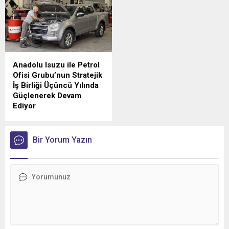
(TÜRKONFED) ile akaryakıt
yükselirken sektörün
sektörünün hızlı büyüyen
geleneksel lideri yine
markalarından Kadoil
değişmedi.
arasında özel bir iş birliğine
imza atıldı.
Anadolu Isuzu ile Petrol
Ofisi Grubu’nun Stratejik
İş Birliği Üçüncü Yılında
Güçlenerek Devam
Ediyor
Anadolu Isuzu ile Petrol
Ofisi Grubu arasında, ağır
ticari araçlara madeni yağ
Bir Yorum Yazın
tedarikini kapsayan stratejik
iş birliği üçüncü yılına girdi.