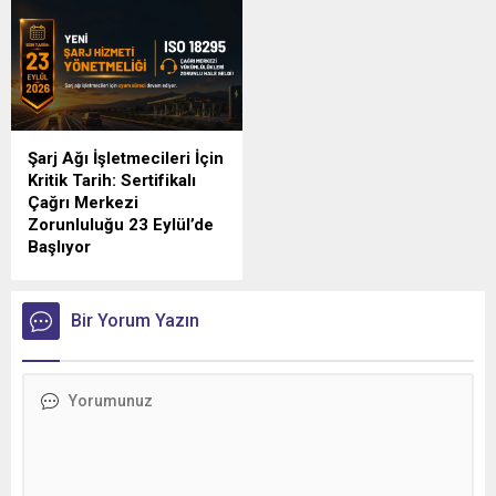
Şarj Ağı İşletmecileri İçin
Kritik Tarih: Sertifikalı
Çağrı Merkezi
Zorunluluğu 23 Eylül’de
Başlıyor
Türkiye'de elektrikli araç şarj
sektörünü yakından
ilgilendiren düzenlemede
Bir Yorum Yazın
geri sayım sürüyor.