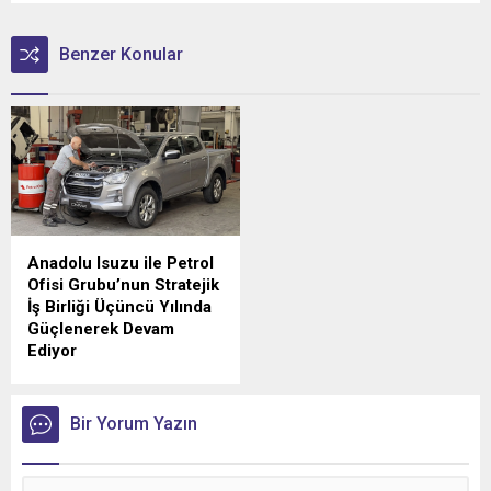
Benzer Konular
Anadolu Isuzu ile Petrol
Ofisi Grubu’nun Stratejik
İş Birliği Üçüncü Yılında
Güçlenerek Devam
Ediyor
Anadolu Isuzu ile Petrol
Ofisi Grubu arasında, ağır
ticari araçlara madeni yağ
Bir Yorum Yazın
tedarikini kapsayan stratejik
iş birliği üçüncü yılına girdi.