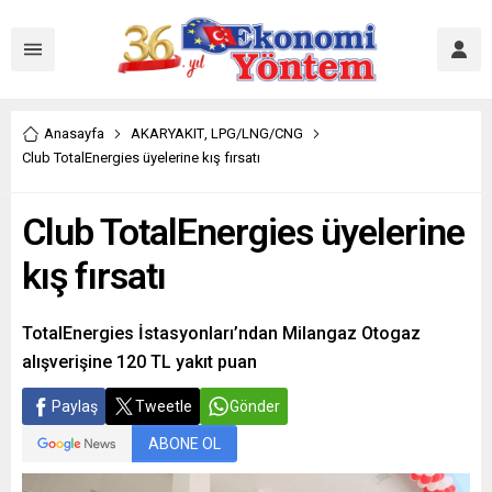
Anasayfa
AKARYAKIT
,
LPG/LNG/CNG
Club TotalEnergies üyelerine kış fırsatı
Club TotalEnergies üyelerine
kış fırsatı
TotalEnergies İstasyonları’ndan Milangaz Otogaz
alışverişine 120 TL yakıt puan
Paylaş
Tweetle
Gönder
ABONE OL