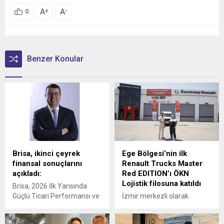
A
A
+
-
0
Benzer Konular
Brisa, ikinci çeyrek
Ege Bölgesi’nin ilk
finansal sonuçlarını
Renault Trucks Master
açıkladı:
Red EDITION’ı ÖKN
Lojistik filosuna katıldı
Brisa, 2026 İlk Yarısında
Güçlü Ticari Performansı ve
İzmir merkezli olarak
Disiplinli Maliyet Yönetimiyle
Türkiye genelinde parsiyel
Finansal Görünümünü
lojistik operasyonları