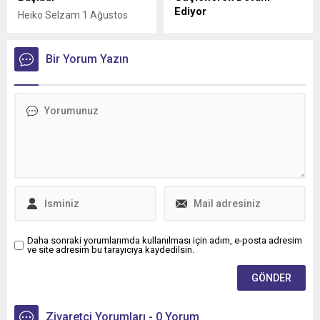
Ediyor
Heiko Selzam 1 Ağustos
İtibarıyla Yeni Görevine
Anadolu Isuzu ile Petrol
Başladı
Ofisi Grubu arasında, ağır
Bir Yorum Yazın
ticari araçlara madeni yağ
tedarikini kapsayan stratejik
iş birliği üçüncü yılına girdi.
Daha sonraki yorumlarımda kullanılması için adım, e-posta adresim
ve site adresim bu tarayıcıya kaydedilsin.
Ziyaretçi Yorumları - 0 Yorum