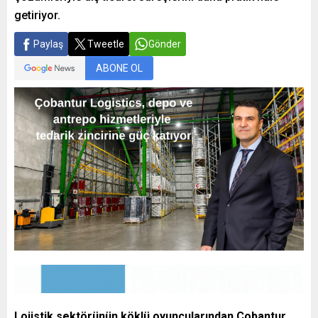
getiriyor.
Paylaş
Tweetle
Gönder
ABONE OL
Lojistik sektörünün köklü oyuncularından Çobantur