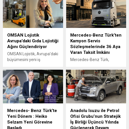
Güçlendirdi
yürüten ÖKN Lojistik, Ege
Bölgesi'nin ilk Renault
Trucks Master Red EDITION
panelvanını filosuna kattı.
OMSAN Lojistik
Mercedes-Benz Türk’ten
Avrupa’daki Gıda Lojistiği
Kamyon Servis
Ağını Güçlendiriyor
Sözleşmelerinde 36 Aya
Varan Taksit İmkânı
OMSAN Lojistik, Avrupa’daki
büyümesini yeni iş
Mercedes-Benz Türk,
birlikleriyle sürdürmeye
kamyon müşterilerine
devam ediyor
yönelik servis
sözleşmelerinde sunduğu
36 aya varan taksit
imkânıyla bakım ve servis
süreçlerini daha esnek
ödeme seçenekleriyle
planlama fırsatı sunuyor.
Mercedes- Benz Türk’te
Anadolu Isuzu ile Petrol
Yeni Dönem : Heiko
Ofisi Grubu’nun Stratejik
Selzam Yeni Görevine
İş Birliği Üçüncü Yılında
Başladı
Güçlenerek Devam