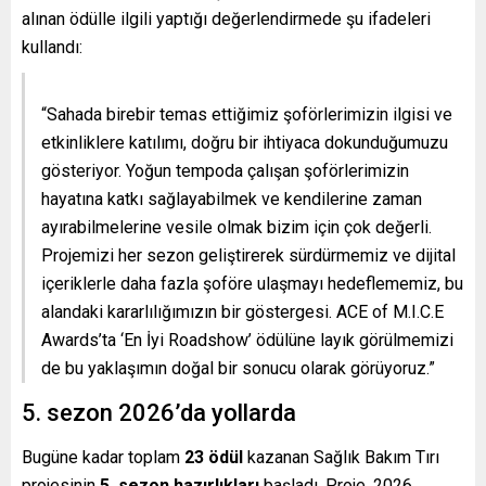
alınan ödülle ilgili yaptığı değerlendirmede şu ifadeleri
kullandı:
“Sahada birebir temas ettiğimiz şoförlerimizin ilgisi ve
etkinliklere katılımı, doğru bir ihtiyaca dokunduğumuzu
gösteriyor. Yoğun tempoda çalışan şoförlerimizin
hayatına katkı sağlayabilmek ve kendilerine zaman
ayırabilmelerine vesile olmak bizim için çok değerli.
Projemizi her sezon geliştirerek sürdürmemiz ve dijital
içeriklerle daha fazla şoföre ulaşmayı hedeflememiz, bu
alandaki kararlılığımızın bir göstergesi. ACE of M.I.C.E
Awards’ta ‘En İyi Roadshow’ ödülüne layık görülmemizi
de bu yaklaşımın doğal bir sonucu olarak görüyoruz.”
5. sezon 2026’da yollarda
Bugüne kadar toplam
23 ödül
kazanan Sağlık Bakım Tırı
projesinin
5. sezon hazırlıkları
başladı. Proje, 2026