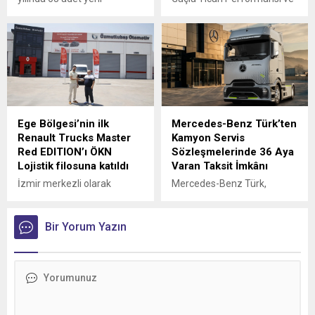
Mercedes-Benz otobüs
Disiplinli Maliyet Yönetimiyle
yatırımı ile, şirketin
Finansal Görünümünü
filosundaki Mercedes-Benz
Güçlendirdi
araçların oranı yüzde 83’e
ulaştı.
Ege Bölgesi’nin ilk
Mercedes-Benz Türk’ten
Renault Trucks Master
Kamyon Servis
Red EDITION’ı ÖKN
Sözleşmelerinde 36 Aya
Lojistik filosuna katıldı
Varan Taksit İmkânı
İzmir merkezli olarak
Mercedes-Benz Türk,
Türkiye genelinde parsiyel
kamyon müşterilerine
lojistik operasyonları
yönelik servis
yürüten ÖKN Lojistik, Ege
Bir Yorum Yazın
sözleşmelerinde sunduğu
Bölgesi'nin ilk Renault
36 aya varan taksit
Trucks Master Red EDITION
imkânıyla bakım ve servis
panelvanını filosuna kattı.
süreçlerini daha esnek
ödeme seçenekleriyle
planlama fırsatı sunuyor.