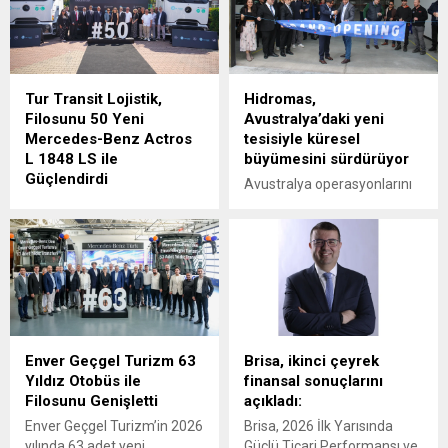
Tur Transit Lojistik,
Hidromas,
Filosunu 50 Yeni
Avustralya’daki yeni
Mercedes-Benz Actros
tesisiyle küresel
L 1848 LS ile
büyümesini sürdürüyor
Güçlendirdi
Avustralya operasyonlarını
Mercedes-Benz Türk, 1980
Victoria eyaletine bağlı
yılından bu yana uluslararası
Epping'deki yeni tesisinin
lojistik alanında faaliyet
açılışıyla güçlendiren
gösteren Tur Transit
Hidromas, küresel çapta
Lojistik’e 50 adet Mercedes-
genişlemeye devam ediyor.
Benz Actros L 1848 LS
teslimatı gerçekleştirdi.
Enver Geçgel Turizm 63
Brisa, ikinci çeyrek
Yıldız Otobüs ile
finansal sonuçlarını
Filosunu Genişletti
açıkladı:
Enver Geçgel Turizm’in 2026
Brisa, 2026 İlk Yarısında
yılında 63 adet yeni
Güçlü Ticari Performansı ve