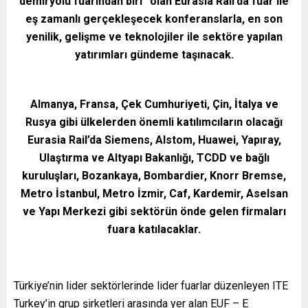
demiryolu fuarından biri” olan Eurasia Rail’da fuar ile
eş zamanlı gerçekleşecek konferanslarla, en son
yenilik, gelişme ve teknolojiler ile sektöre yapılan
yatırımları gündeme taşınacak.
Almanya, Fransa, Çek Cumhuriyeti, Çin, İtalya ve
Rusya gibi ülkelerden önemli katılımcıların olacağı
Eurasia Rail’da Siemens, Alstom, Huawei, Yapıray,
Ulaştırma ve Altyapı Bakanlığı, TCDD ve bağlı
kuruluşları, Bozankaya, Bombardier, Knorr Bremse,
Metro İstanbul, Metro İzmir, Caf, Kardemir, Aselsan
ve Yapı Merkezi gibi sektörün önde gelen firmaları
fuara katılacaklar.
Türkiye’nin lider sektörlerinde lider fuarlar düzenleyen ITE
Turkey’in grup şirketleri arasında yer alan EUF – E