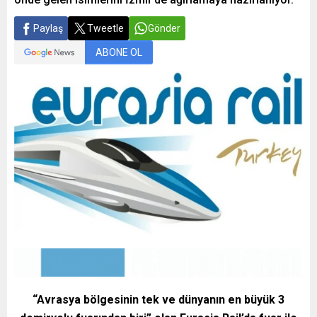
Paylaş
Tweetle
Gönder
ABONE OL
“Avrasya bölgesinin tek ve dünyanın en büyük 3