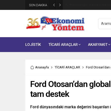
SON DAKİKA
TÜRKONFED ve Kadoil’den İş D
LOJİSTİK
TİCARİ ARAÇLAR
AKARYAKIT
Anasayfa
TİCARİ ARAÇLAR
Ford Otosan’dan 
Ford Otosan’dan global
tam destek
Ford dünyasındaki marka değerini başarıları i