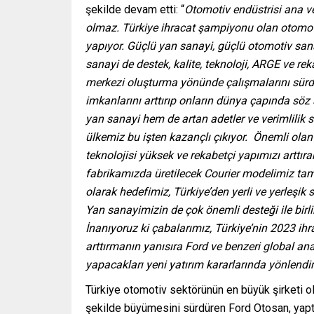
şekilde devam etti: “
Otomotiv endüstrisi ana ve
olmaz. Türkiye ihracat şampiyonu olan otomoti
yapıyor. Güçlü yan sanayi, güçlü otomotiv sana
sanayi de destek, kalite, teknoloji, ARGE ve rek
merkezi oluşturma yönünde çalışmalarını sürdür
imkanlarını arttırıp onların dünya çapında s
yan sanayi hem de artan adetler ve verimlilik
ülkemiz bu işten kazançlı çıkıyor. Önemli olan 
teknolojisi yüksek ve rekabetçi yapımızı arttı
fabrikamızda üretilecek Courier modelimiz tam 
olarak hedefimiz, Türkiye’den yerli ve yerleşik 
Yan sanayimizin de çok önemli desteği ile birli
İnanıyoruz ki çabalarımız, Türkiye’nin 2023 ih
arttırmanın yanısıra Ford ve benzeri global a
yapacakları yeni yatırım kararlarında yönlendir
Türkiye otomotiv sektörünün en büyük şirketi olarak
şekilde büyümesini sürdüren Ford Otosan, yaptı