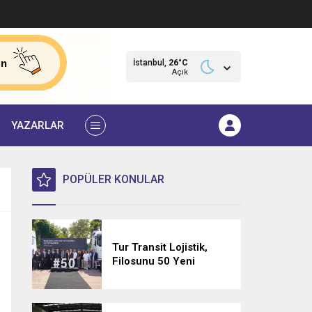
İstanbul,
26
°C
Açık
YAZARLAR
POPÜLER KONULAR
Tur Transit Lojistik,
Filosunu 50 Yeni
Mercedes-Benz Actros
L 1848 LS ile
Güçlendirdi