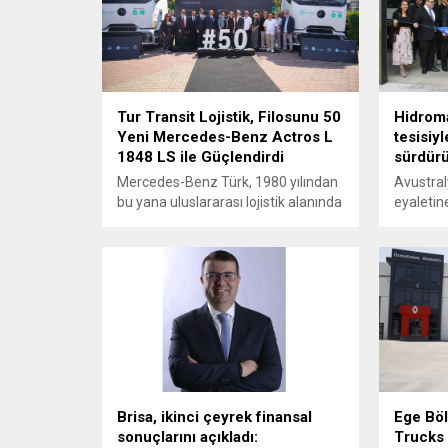
Tur Transit Lojistik, Filosunu 50
Hidroma
Yeni Mercedes-Benz Actros L
tesisiy
1848 LS ile Güçlendirdi
sürdür
Mercedes-Benz Türk, 1980 yılından
Avustral
bu yana uluslararası lojistik alanında
eyaletin
faaliyet gösteren Tur Transit
tesisinin
Lojistik’e 50 adet Mercedes-Benz
Hidromas
Actros L 1848 LS teslimatı
genişle
gerçekleştirdi.
Brisa, ikinci çeyrek finansal
Ege Böl
sonuçlarını açıkladı:
Trucks 