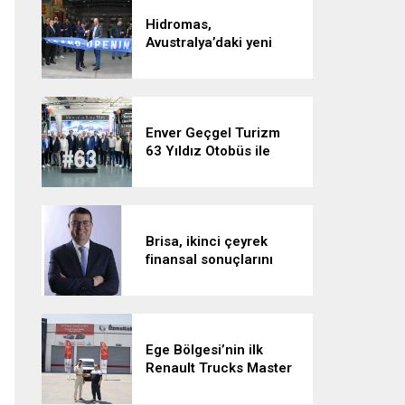
Hidromas,
Avustralya’daki yeni
tesisiyle küresel
büyümesini sürdürüyor
Enver Geçgel Turizm
63 Yıldız Otobüs ile
Filosunu Genişletti
Brisa, ikinci çeyrek
finansal sonuçlarını
açıkladı:
Ege Bölgesi’nin ilk
Renault Trucks Master
Red EDITION’ı ÖKN
Lojistik filosuna katıldı