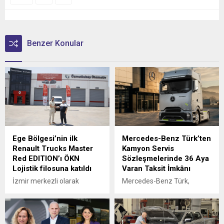
Benzer Konular
Ege Bölgesi’nin ilk
Mercedes-Benz Türk’ten
Renault Trucks Master
Kamyon Servis
Red EDITION’ı ÖKN
Sözleşmelerinde 36 Aya
Lojistik filosuna katıldı
Varan Taksit İmkânı
İzmir merkezli olarak
Mercedes-Benz Türk,
Türkiye genelinde parsiyel
kamyon müşterilerine
lojistik operasyonları
yönelik servis
yürüten ÖKN Lojistik, Ege
sözleşmelerinde sunduğu
Bölgesi'nin ilk Renault
36 aya varan taksit