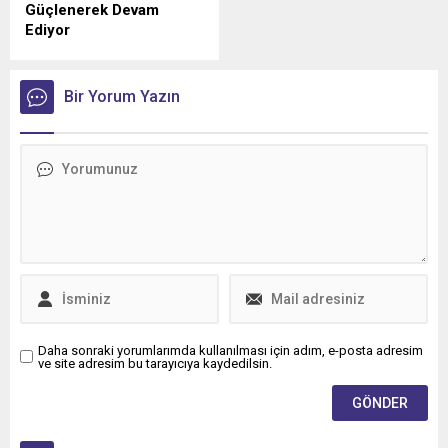
Güçlenerek Devam
Ediyor
Anadolu Isuzu ile Petrol
Ofisi Grubu arasında, ağır
ticari araçlara madeni yağ
Bir Yorum Yazın
tedarikini kapsayan stratejik
iş birliği üçüncü yılına girdi.
Daha sonraki yorumlarımda kullanılması için adım, e-posta adresim
ve site adresim bu tarayıcıya kaydedilsin.