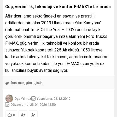
Güç, verimlilik, teknoloji ve konfor F-MAX’te bir arada
Ağır ticari araç sektöründeki en saygın ve prestijli
ödüllerden biri olan ‘2019 Uluslararası Yılın Kamyonu’
(International Truck Of the Year – ITOY) ödülüne layık
görülerek önemli bir başarıya imza atan Yeni Ford Trucks
F-MAX, güç, verimlilik, teknoloji ve konforu bir arada
sunuyor. Yüksek kapasiteli 225 Ah aküsü, 1050 litreye
kadar artırılabilen yakıt tankı hacmi, aerodinamik tasarımı
ve yüksek konforlu kabini ile yeni F-MAX uzun yollarda
kullanıcılara büyük avantaj sağlıyor.
ford max
gbu lojistik
,
Oya Yılmaz
Yayınlama: 03.12.2019
Düzenleme: 23.01.2026 13:50
A
A
+
-
0