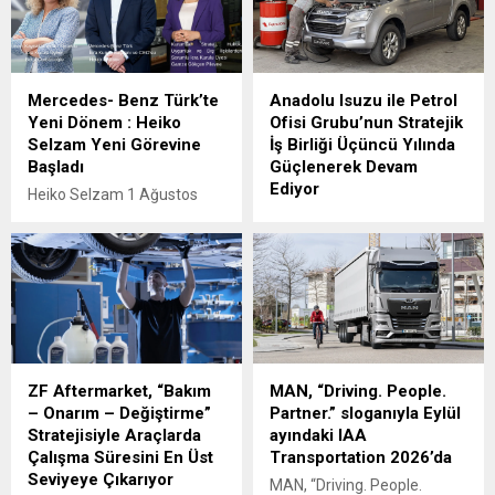
Trucks Master Red EDITION
imkânıyla bakım ve servis
panelvanını filosuna kattı.
süreçlerini daha esnek
ödeme seçenekleriyle
planlama fırsatı sunuyor.
Mercedes- Benz Türk’te
Anadolu Isuzu ile Petrol
Yeni Dönem : Heiko
Ofisi Grubu’nun Stratejik
Selzam Yeni Görevine
İş Birliği Üçüncü Yılında
Başladı
Güçlenerek Devam
Ediyor
Heiko Selzam 1 Ağustos
İtibarıyla Yeni Görevine
Anadolu Isuzu ile Petrol
Başladı
Ofisi Grubu arasında, ağır
ticari araçlara madeni yağ
tedarikini kapsayan stratejik
iş birliği üçüncü yılına girdi.
ZF Aftermarket, “Bakım
MAN, “Driving. People.
– Onarım – Değiştirme”
Partner.” sloganıyla Eylül
Stratejisiyle Araçlarda
ayındaki IAA
Çalışma Süresini En Üst
Transportation 2026’da
Seviyeye Çıkarıyor
MAN, “Driving. People.