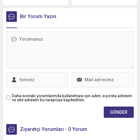
ZF, 100 yılı aşan orijinal
Partner." (Sürüşte öncü,
ekipman (OE) mirası ve
insan odaklı, güvenilir ortak)
şanzıman, güç aktarma
Bir Yorum Yazın
sloganıyla yer alacağı Eylül
organlarındaki teknolojik
ayındaki IAA Transportation
liderliği ve uzmanlığı ile
2026 fuarında, 3,5 tondan
bağımsız servisleri
250 tona kadar uzanan
destekliyor.
geniş kamyon ve kamyonet
portföyünü sergileyecek.
Daha sonraki yorumlarımda kullanılması için adım, e-posta adresim
ve site adresim bu tarayıcıya kaydedilsin.
Ziyaretçi Yorumları - 0 Yorum