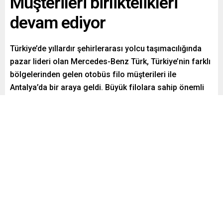
Müşterileri birliktelikleri
devam ediyor
Türkiye’de yıllardır şehirlerarası yolcu taşımacılığında
pazar lideri olan Mercedes-Benz Türk, Türkiye’nin farklı
bölgelerinden gelen otobüs filo müşterileri ile
Antalya’da bir araya geldi. Büyük filolara sahip önemli
müşterileri ve yetkili bayi Satış Sonrası Hizmetler
yöneticilerinin de katılımı ile 8 Kasım tarihinde
gerçekleştirilen birliktelikte Mercedes-Benz Türk Satış
ve Satış Sonrası Hizmetleri ekibi, müşterilere yönelik
aktiviteleri ve sektördeki […]
Paylaş
Tweetle
Gönder
ABONE OL