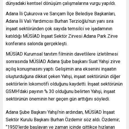
dünyadaki kentsel dönüşüm çalışmalarına vurgu yapıldı.
Adana İli Çukurova ve Sarıçam İlçe Belediye Başkanları,
Adana İli Vali Yardımcısı Burhan Terzioğlu’nun yanı sıra
inşaat sektöründen çok sayıda temsilci ve işadamının
katıldığı MÜSİAD İnşaat Sektör Zirvesi Adana Park Zirve
konferans salonda gerçekleşti.
MÜSİAD Kurumsal tanıtım filminin davetlilere izletilmesi
sonrasında MÜSİAD Adana Şube başkanı Suat Yahşi zirve
açılış konuşmasını yaptı. Gelişimin ana eksenini inşaatın
oluşturduğuna dikkat çeken Yahşi, inşaat sektörünün diğer
sektörlerin lokomotifi olduğunu kaydetti. İnşaat sektörünün
GSMH’daki payının % 30 olduğunu belirten Yahşi, inşaat
sektörünün öneminin her geçen gün arttığını söyledi.
Adana Şube Başkanı Yahşi’nin ardından, MÜSİAD İnşaat
Sektör Kurulu Başkanı Burhan Özdemir söz aldı. Özdemir;
“1950’lerde başlayan ve zaman içinde gittikçe hızlanan