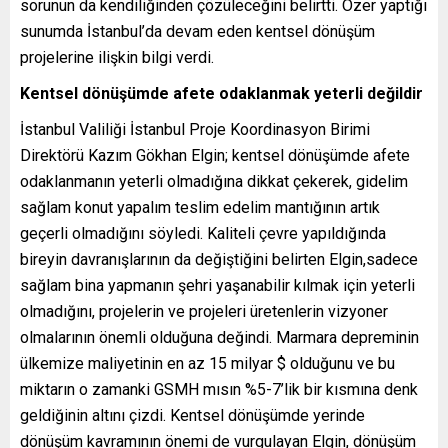
sorunun da kendiliğinden çözüleceğini belirtti. Özer yaptığı
sunumda İstanbul’da devam eden kentsel dönüşüm
projelerine ilişkin bilgi verdi.
Kentsel dönüşümde afete odaklanmak yeterli değildir
İstanbul Valiliği İstanbul Proje Koordinasyon Birimi
Direktörü Kazım Gökhan Elgin; kentsel dönüşümde afete
odaklanmanın yeterli olmadığına dikkat çekerek, gidelim
sağlam konut yapalım teslim edelim mantığının artık
geçerli olmadığını söyledi. Kaliteli çevre yapıldığında
bireyin davranışlarının da değiştiğini belirten Elgin,sadece
sağlam bina yapmanın şehri yaşanabilir kılmak için yeterli
olmadığını, projelerin ve projeleri üretenlerin vizyoner
olmalarının önemli olduğuna değindi. Marmara depreminin
ülkemize maliyetinin en az 15 milyar $ olduğunu ve bu
miktarın o zamanki GSMH mısın %5-7’lik bir kısmına denk
geldiğinin altını çizdi. Kentsel dönüşümde yerinde
dönüşüm kavramının önemi de vurgulayan Elgin, dönüşüm