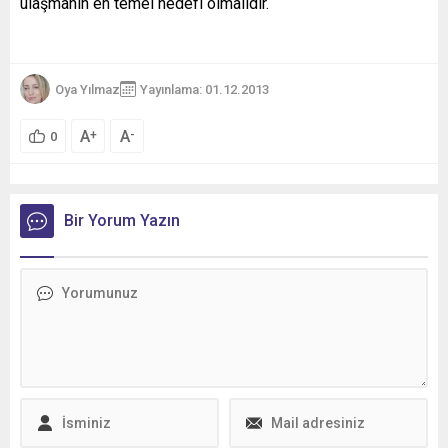
ulaşmanın en temel hedefi olmalıdır.
Oya Yılmaz
Yayınlama: 01.12.2013
A
A
+
-
0
Bir Yorum Yazın