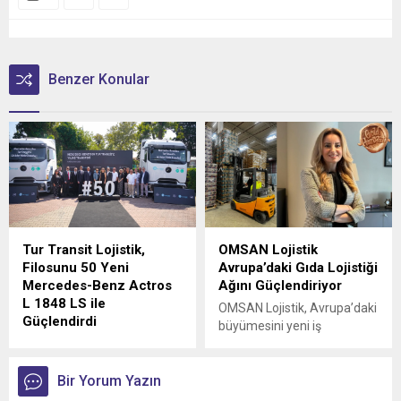
Benzer Konular
Tur Transit Lojistik,
OMSAN Lojistik
Filosunu 50 Yeni
Avrupa’daki Gıda Lojistiği
Mercedes-Benz Actros
Ağını Güçlendiriyor
L 1848 LS ile
OMSAN Lojistik, Avrupa’daki
Güçlendirdi
büyümesini yeni iş
Mercedes-Benz Türk, 1980
birlikleriyle sürdürmeye
yılından bu yana uluslararası
devam ediyor
lojistik alanında faaliyet
Bir Yorum Yazın
gösteren Tur Transit