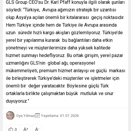
GLS Group CEO’su Dr. Karl Pfaff konuyla ilgili olarak şunları
söyledi: “Türkiye, Avrupa ağımızın stratejik bir uzantısı
olup Asya’ya açılan önemli bir kıtalararası geçiş noktasıdır.
Hem Türkiye içinde hem de Türkiye ile Avrupa arasında
uzun süredir hızlı kargo akışları gözlemliyoruz. Türkiye’de
yerel bir yapılanma kurarak bu bağlantıları daha etkin
yönetmeyi ve müşterilerimize daha yüksek kalitede
hizmet sunmayı hedefliyoruz. Bu ortak girişim, yerel pazar
uzmanlığını GLS’nin global ağı, operasyonel
mükemmeliyeti, premium hizmet anlayışı ve güçlü markası
ile birleştirerek Türkiye’deki müşteriler ve işletmeler için
önemli bir değer yaratacaktır. Böylesine güçlü Türk
ortaklarla birlikte çalışmaktan büyük mutluluk ve onur
duyuyoruz.”
Oya Yılmaz
Yayınlama: 01.07.2026
A
A
+
-
0