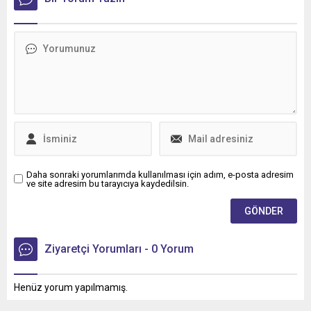
gösteren Tur Transit
Lojistik’e 50 adet Mercedes-
Benz Actros L 1848 LS
teslimatı gerçekleştirdi.
Daha sonraki yorumlarımda kullanılması için adım, e-posta adresim
ve site adresim bu tarayıcıya kaydedilsin.
Ziyaretçi Yorumları - 0 Yorum
Henüz yorum yapılmamış.