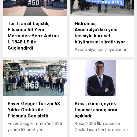
Tur Transit Lojistik,
Hidromas,
Filosunu 50 Yeni
Avustralya’daki yeni
Mercedes-Benz Actros
tesisiyle küresel
L 1848 LS ile
büyümesini sürdürüyor
Güçlendirdi
Avustralya operasyonlarını
Mercedes-Benz Türk, 1980
Victoria eyaletine bağlı
yılından bu yana uluslararası
Epping'deki yeni tesisinin
lojistik alanında faaliyet
açılışıyla güçlendiren
gösteren Tur Transit
Hidromas, küresel çapta
Lojistik’e 50 adet Mercedes-
genişlemeye devam ediyor.
Benz Actros L 1848 LS
teslimatı gerçekleştirdi.
Enver Geçgel Turizm 63
Brisa, ikinci çeyrek
Yıldız Otobüs ile
finansal sonuçlarını
Filosunu Genişletti
açıkladı:
Enver Geçgel Turizm’in 2026
Brisa, 2026 İlk Yarısında
yılında 63 adet yeni
Güçlü Ticari Performansı ve
Mercedes-Benz otobüs
Disiplinli Maliyet Yönetimiyle