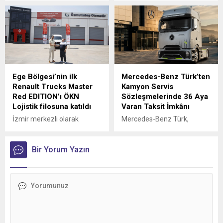
yatırımı ile, şirketin
Finansal Görünümünü
filosundaki Mercedes-Benz
Güçlendirdi
araçların oranı yüzde 83’e
ulaştı.
Ege Bölgesi’nin ilk
Mercedes-Benz Türk’ten
Renault Trucks Master
Kamyon Servis
Red EDITION’ı ÖKN
Sözleşmelerinde 36 Aya
Lojistik filosuna katıldı
Varan Taksit İmkânı
İzmir merkezli olarak
Mercedes-Benz Türk,
Türkiye genelinde parsiyel
kamyon müşterilerine
lojistik operasyonları
yönelik servis
yürüten ÖKN Lojistik, Ege
Bir Yorum Yazın
sözleşmelerinde sunduğu
Bölgesi'nin ilk Renault
36 aya varan taksit
Trucks Master Red EDITION
imkânıyla bakım ve servis
panelvanını filosuna kattı.
süreçlerini daha esnek
ödeme seçenekleriyle
planlama fırsatı sunuyor.