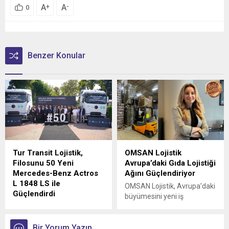
A
A
+
-
0
Benzer Konular
Tur Transit Lojistik,
OMSAN Lojistik
Filosunu 50 Yeni
Avrupa’daki Gıda Lojistiği
Mercedes-Benz Actros
Ağını Güçlendiriyor
L 1848 LS ile
OMSAN Lojistik, Avrupa’daki
Güçlendirdi
büyümesini yeni iş
Mercedes-Benz Türk, 1980
birlikleriyle sürdürmeye
yılından bu yana uluslararası
devam ediyor
lojistik alanında faaliyet
Bir Yorum Yazın