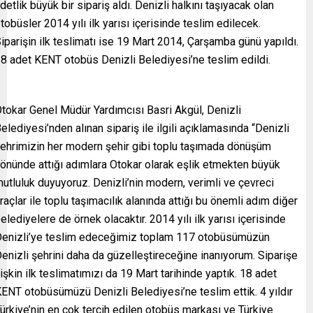
detlik büyük bir sipariş aldı. Denizli halkını taşıyacak olan
tobüsler 2014 yılı ilk yarısı içerisinde teslim edilecek.
iparişin ilk teslimatı ise 19 Mart 2014, Çarşamba günü yapıldı.
8 adet KENT otobüs Denizli Belediyesi’ne teslim edildi.
tokar Genel Müdür Yardımcısı Basri Akgül, Denizli
elediyesi’nden alınan sipariş ile ilgili açıklamasında “Denizli
ehrimizin her modern şehir gibi toplu taşımada dönüşüm
önünde attığı adımlara Otokar olarak eşlik etmekten büyük
utluluk duyuyoruz. Denizli’nin modern, verimli ve çevreci
raçlar ile toplu taşımacılık alanında attığı bu önemli adım diğer
elediyelere de örnek olacaktır. 2014 yılı ilk yarısı içerisinde
enizli’ye teslim edeceğimiz toplam 117 otobüsümüzün
enizli şehrini daha da güzelleştireceğine inanıyorum. Siparişe
lişkin ilk teslimatımızı da 19 Mart tarihinde yaptık. 18 adet
ENT otobüsümüzü Denizli Belediyesi’ne teslim ettik. 4 yıldır
ürkiye’nin en çok tercih edilen otobüs markası ve Türkiye