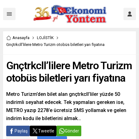
Anasayfa
LOJİSTİK
Gnçtrkcll’lilere Metro Turizm otobüs biletleri yarı fiyatına
Gnçtrkcll’lilere Metro Turizm
otobüs biletleri yarı fiyatına
Metro Turizm’den bilet alan gnçtrkcll’liler yüzde 50
indirimli seyahat edecek. Tek yapmaları gereken ise,
METRO yazıp 2278’e ücretsiz SMS yollamak ve gelen
indirim kodu ile biletlerini almak…
Paylaş
Tweetle
Gönder