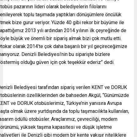
tobüs pazarının lideri olarak belediyelerin filolarını
enileyerek toplu taşımada yaptıkları dönüşümlere öncülük
tmek bize gurur veriyor. Yüzde 40 gibi rekor bir büyüme ile
apattığımız 2013 yılı ardından 2014 yılının ilk çeyreğinde de
öyle büyük ve önemli bir sipariş almak bizi çok mutlu etti.
tokar olarak 2014’te çok daha başarılı bir yıl geçireceğimize
nanıyoruz. Denizli Belediyesi’nin bu siparişte bizlere
östermiş olduğu güven için çok teşekkür ederiz” dedi.
enizli Belediyesi tarafından sipariş verilen KENT ve DORUK
tobüslerinin özelliklerinden de bahseden Akgül, “Günümüzde
ENT ve DORUK otobüslerimiz, Türkiye’nin yanısıra Avrupa
aşta olmak üzere yurtdışında da toplu taşımacılıkta kullanılan,
asarım ödüllü otobüsler. Araçlarımız, çevreciliği, modern
örünümü, yüksek taşıma kapasitesi ve düşük işletme
aliyetleri ile Denizli gibi modern bir kente yakışır niteliklere