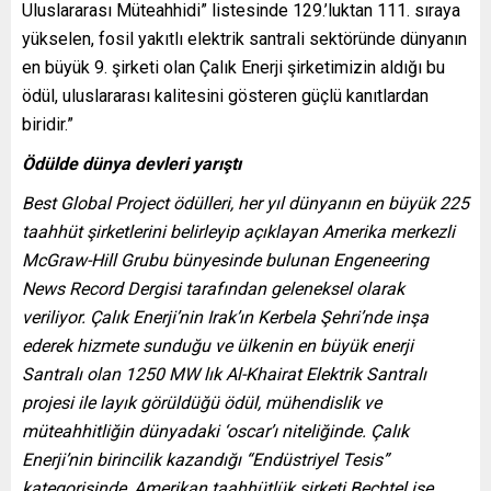
Uluslararası Müteahhidi” listesinde 129.’luktan 111. sıraya
yükselen, fosil yakıtlı elektrik santrali sektöründe dünyanın
en büyük 9. şirketi olan Çalık Enerji şirketimizin aldığı bu
ödül, uluslararası kalitesini gösteren güçlü kanıtlardan
biridir.”
Ödülde dünya devleri yarıştı
Best Global Project ödülleri, her yıl dünyanın en büyük 225
taahhüt şirketlerini belirleyip açıklayan Amerika merkezli
McGraw-Hill Grubu bünyesinde bulunan Engeneering
News Record Dergisi tarafından geleneksel olarak
veriliyor. Çalık Enerji’nin Irak’ın Kerbela Şehri’nde inşa
ederek hizmete sunduğu ve ülkenin en büyük enerji
Santralı olan 1250 MW lık Al-Khairat Elektrik Santralı
projesi ile layık görüldüğü ödül, mühendislik ve
müteahhitliğin dünyadaki ‘oscar’ı niteliğinde. Çalık
Enerji’nin birincilik kazandığı “Endüstriyel Tesis”
kategorisinde, Amerikan taahhütlük şirketi Bechtel ise