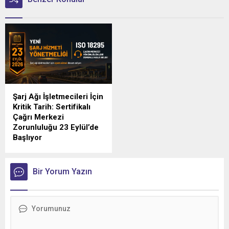
Şarj Ağı İşletmecileri İçin
Kritik Tarih: Sertifikalı
Çağrı Merkezi
Zorunluluğu 23 Eylül’de
Başlıyor
Türkiye'de elektrikli araç şarj
sektörünü yakından
ilgilendiren düzenlemede
Bir Yorum Yazın
geri sayım sürüyor.