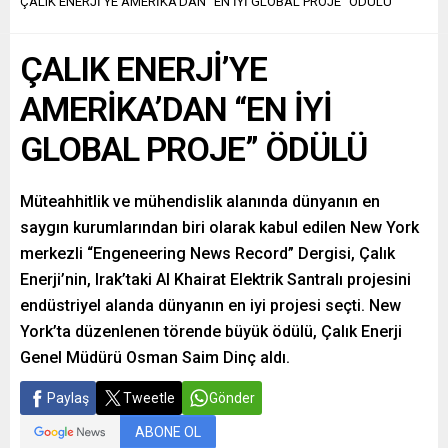
ÇALIK ENERJİ’YE AMERİKA’DAN “EN İYİ GLOBAL PROJE” ÖDÜLÜ
ÇALIK ENERJİ’YE
AMERİKA’DAN “EN İYİ
GLOBAL PROJE” ÖDÜLÜ
Müteahhitlik ve mühendislik alanında dünyanın en
saygın kurumlarından biri olarak kabul edilen New York
merkezli “Engeneering News Record” Dergisi, Çalık
Enerji’nin, Irak’taki Al Khairat Elektrik Santralı projesini
endüstriyel alanda dünyanın en iyi projesi seçti. New
York’ta düzenlenen törende büyük ödülü, Çalık Enerji
Genel Müdürü Osman Saim Dinç aldı.
Paylaş
Tweetle
Gönder
ABONE OL