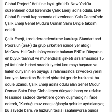
Global Project” ödülüne layık görüldü. New York’ta
düzenlenen ödül töreninde Çalık Enerji adına ödülü, ENR
Global Summit kapsamında düzenlenen ‘Gala Gecesi’nde
Çalık Enerji Genel Müdürü Osman Saim Dinç’e takdim
edildi.
Çalık Enerji, kredi derecelendirme kuruluşu Standart and
Poors’un (S&P) da grup şirketleri içinde yer aldığı
McGraw-Hill Grubu bünyesinde bulunan ENR’ın Dünya’nın
en büyük taahhüt ve mühendislik şirketi sıralamasında 15
yıl üst üste birinci sıradaki yerini korumayı başaran ve
halen dünyanın en büyüğü sıralamasında zirvedeki yerini
koruyan Amerikan Bechtel şirketini geride bırakarak bu
ödüle uzandı. Çalık Enerji adına ödülü alan Genel Müdür
Osman Saim Dinç, Globalleşen dünyada barış ve refahın
tesisinde sadece devletlere görev düşmediğini ifade
ederek, “Kurduğumuz enerji ağlarıyla şehirler aydınlanıyor,
bu sayede barış ve huzurun tesisi sağlanıyorsa bunda