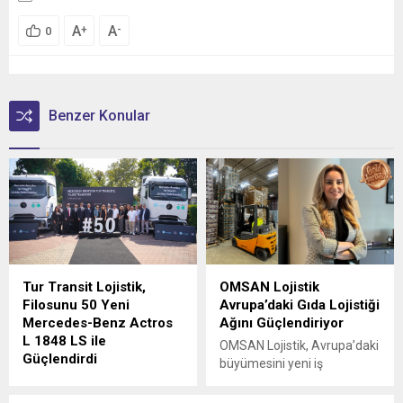
A
A
+
-
0
Benzer Konular
Tur Transit Lojistik,
OMSAN Lojistik
Filosunu 50 Yeni
Avrupa’daki Gıda Lojistiği
Mercedes-Benz Actros
Ağını Güçlendiriyor
L 1848 LS ile
OMSAN Lojistik, Avrupa’daki
Güçlendirdi
büyümesini yeni iş
Mercedes-Benz Türk, 1980
birlikleriyle sürdürmeye
yılından bu yana uluslararası
devam ediyor