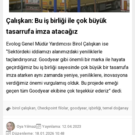
Çalışkan: Bu iş birliği ile çok büyük
tasarrufa imza atacağız
Evolog Genel Müdür Yardımcısı Birol Çalışkan ise
“Sektördeki iddiamızı alanımızdaki yeniliklerle
taçlandırıyoruz. Goodyear gibi önemli bir marka ile hayata
geçirdiğimiz bu iş birliği sayesinde çok büyük bir tasarrufa
imza atarken aynı zamanda yeniye, yeniliklere, inovasyona
verdiğimiz önemi vurgulamış olduk. Bu projede emeği
geçen tüm Goodyear ekibine çok teşekkür ederiz” dedi.
birol çalışkan
Checkpoint filolar
goodyear
işbirliği
temel doğanay
,
,
,
,
Oya Yılmaz
Yayınlama: 12.04.2023
Düzenleme: 18.01.2026 10:48