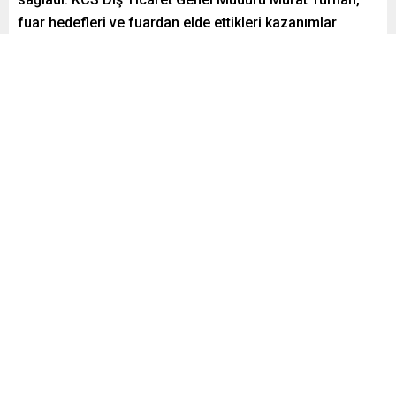
fuar hedefleri ve fuardan elde ettikleri kazanımlar
hakkında konuştu.
Paylaş
Tweetle
Gönder
ABONE OL