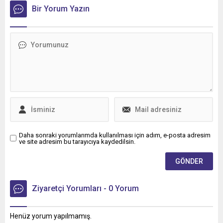
lojistik alanında faaliyet
Bir Yorum Yazın
gösteren Tur Transit
Lojistik’e 50 adet Mercedes-
Benz Actros L 1848 LS
teslimatı gerçekleştirdi.
Daha sonraki yorumlarımda kullanılması için adım, e-posta adresim
ve site adresim bu tarayıcıya kaydedilsin.
Ziyaretçi Yorumları - 0 Yorum
Henüz yorum yapılmamış.