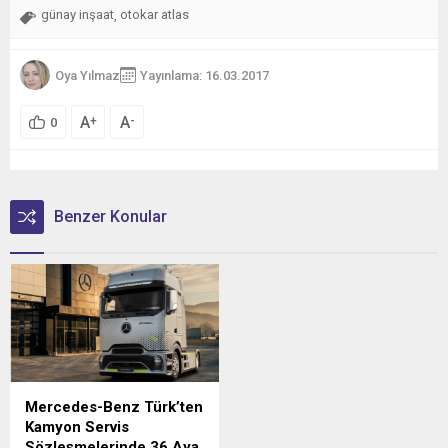
günay inşaat
otokar atlas
,
Oya Yılmaz
Yayınlama: 16.03.2017
A
A
+
-
0
Benzer Konular
Mercedes-Benz Türk’ten
Kamyon Servis
Sözleşmelerinde 36 Aya