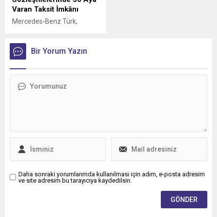
Varan Taksit İmkânı
Mercedes-Benz Türk,
kamyon müşterilerine
yönelik servis
sözleşmelerinde sunduğu
Bir Yorum Yazın
36 aya varan taksit
imkânıyla bakım ve servis
süreçlerini daha esnek
ödeme seçenekleriyle
planlama fırsatı sunuyor.
Daha sonraki yorumlarımda kullanılması için adım, e-posta adresim
ve site adresim bu tarayıcıya kaydedilsin.