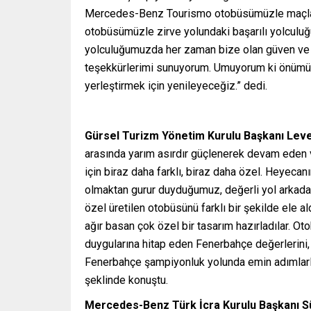
Mercedes-Benz Tourismo otobüsümüzle maçlara
otobüsümüzle zirve yolundaki başarılı yolcu
yolculuğumuzda her zaman bize olan güven ve b
teşekkürlerimi sunuyorum. Umuyorum ki önümü
yerleştirmek için yenileyeceğiz.” dedi.
Gürsel Turizm Yönetim Kurulu Başkanı Leve
arasında yarım asırdır güçlenerek devam eden v
için biraz daha farklı, biraz daha özel. Heye
olmaktan gurur duyduğumuz, değerli yol arkad
özel üretilen otobüsünü farklı bir şekilde ele
ağır basan çok özel bir tasarım hazırladılar. O
duygularına hitap eden Fenerbahçe değerlerini, b
Fenerbahçe şampiyonluk yolunda emin adımlarla
şeklinde konuştu.
Mercedes-Benz Türk İcra Kurulu Başkanı S