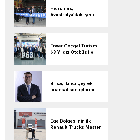
Hidromas,
Avustralya’daki yeni
tesisiyle küresel
büyümesini sürdürüyor
Enver Geçgel Turizm
63 Yıldız Otobüs ile
Filosunu Genişletti
Brisa, ikinci çeyrek
finansal sonuçlarını
açıkladı:
Ege Bölgesi’nin ilk
Renault Trucks Master
Red EDITION’ı ÖKN
Lojistik filosuna katıldı