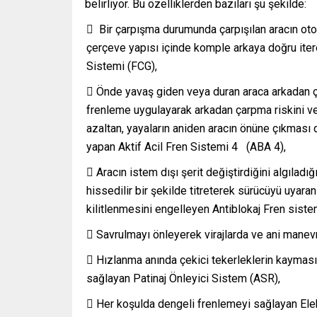
belirliyor. Bu özelliklerden bazıları şu şekilde:
 Bir çarpışma durumunda çarpışılan aracın oto
çerçeve yapısı içinde komple arkaya doğru it
Sistemi (FCG),
 Önde yavaş giden veya duran araca arkadan çar
frenleme uygulayarak arkadan çarpma riskini v
azaltan, yayaların aniden aracın önüne çıkması 
yapan Aktif Acil Fren Sistemi 4 (ABA 4),
 Aracın istem dışı şerit değiştirdiğini algıladığ
hissedilir bir şekilde titreterek sürücüyü uyara
kilitlenmesini engelleyen Antiblokaj Fren siste
 Savrulmayı önleyerek virajlarda ve ani manevr
 Hızlanma anında çekici tekerleklerin kaymasın
sağlayan Patinaj Önleyici Sistem (ASR),
 Her koşulda dengeli frenlemeyi sağlayan Ele