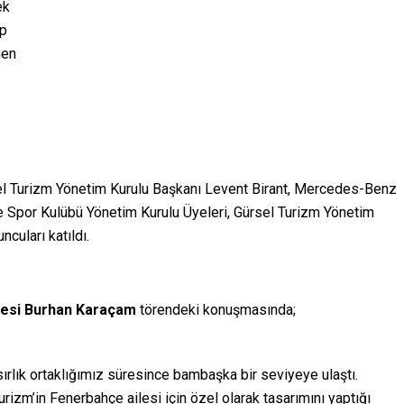
ek
ip
nen
el Turizm Yönetim Kurulu Başkanı Levent Birant, Mercedes-Benz
e Spor Kulübü Yönetim Kurulu Üyeleri, Gürsel Turizm Yönetim
cuları katıldı.
yesi Burhan Karaçam
törendeki konuşmasında;
ırlık ortaklığımız süresince bambaşka bir seviyeye ulaştı.
izm’in Fenerbahçe ailesi için özel olarak tasarımını yaptığı