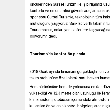
öncülerinden Gürsel Turizm ile iş birliğimiz uz
konforlu ve en önemlisi güvenli araçlar sunara
sponsoru Gürsel Turizm’e, teknolojinin tüm imk
mutluluğunu yaşıyoruz. Sarı-lacivertli takımın t
Tourismo’nun, onları yeni zaferlere taşıyacağın
diliyorum.” dedi.
Tourismo’da konfor ön planda
2018 Ocak ayında lansmanı gerçekleştirilen ve
takım otobüsüne özel olarak sarı-lacivert kuma
Hem sürücüsüne hem de yolcusuna en üst düze
yüksekliği ve 12,3 metre olan uzunluğu ile ferah
klima sistemi, otobüsün içerisindeki atmosferi d
kullanılan ön ve arka kontrol bölgeleri, aracın i