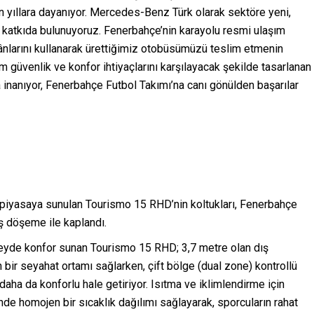
un yıllara dayanıyor. Mercedes-Benz Türk olarak sektöre yeni,
k katkıda bulunuyoruz. Fenerbahçe’nin karayolu resmi ulaşım
ânlarını kullanarak ürettiğimiz otobüsümüzü teslim etmenin
üm güvenlik ve konfor ihtiyaçlarını karşılayacak şekilde tasarlanan
a inanıyor, Fenerbahçe Futbol Takımı’na canı gönülden başarılar
 piyasaya sunulan Tourismo 15 RHD’nin koltukları, Fenerbahçe
ş döşeme ile kaplandı.
yde konfor sunan Tourismo 15 RHD; 3,7 metre olan dış
 bir seyahat ortamı sağlarken, çift bölge (dual zone) kontrollü
aha da konforlu hale getiriyor. Isıtma ve iklimlendirme için
çinde homojen bir sıcaklık dağılımı sağlayarak, sporcuların rahat