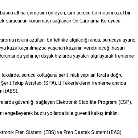
büsün altına girmesini önleyen, tüm sürücü bölmesini özel bir
erek sürücünün korunması sağlayan Ön Çarpışma Koruyucu
pma riskini azaltan, bir tehlike algıladığı anda, sürücüyü uyarıp
eya kaza kaçınılmazsa yaşanan kazanın verebileceği hasarı
durumunda şehir içi düşük hızlarda yayaları algılayarak frenleme
ı takdirde, sürücü koltuğunu şerit ihlali yapılan tarafa doğru
n Şerit Takip Asistanı (SPA),  Tekerleklerin frenleme anında
mi (ABS),
alarda güvenliği sağlayan Elektronik Stabilite Programı (ESP),
ı engelleyerek buzlu yollarda bile güvenli kalkış imkânı
ktronik Fren Sistemi (EBS) ve Fren Destek Sistemi (BAS).