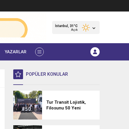
İstanbul,
31
°C
Açık
YAZARLAR
POPÜLER KONULAR
Tur Transit Lojistik,
Filosunu 50 Yeni
Mercedes-Benz Actros
L 1848 LS ile
Güçlendirdi