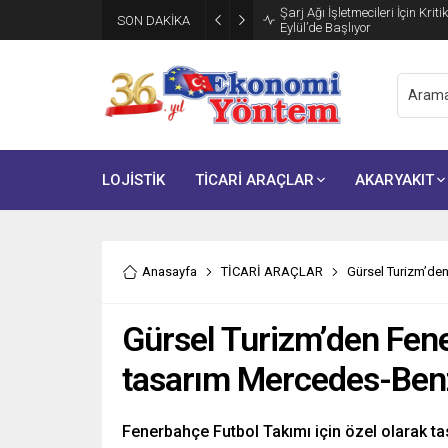
Şarj Ağı İşletmecileri İçin Krit
SON DAKİKA
Eylül’de Başlıyor
LOJİSTİK
TİCARİ ARAÇLAR
AKARYAKIT
Anasayfa
TİCARİ ARAÇLAR
Gürsel Turizm’de
Gürsel Turizm’den Fen
tasarım Mercedes-Ben
Fenerbahçe Futbol Takımı için özel olarak 