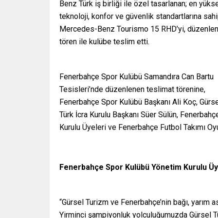
Benz Türk iş birliği ile özel tasarlanan; en yüks
teknoloji, konfor ve güvenlik standartlarına sah
Mercedes-Benz Tourismo 15 RHD’yi, düzenle
tören ile kulübe teslim etti.
Fenerbahçe Spor Kulübü Samandıra Can Bartu
Tesisleri’nde düzenlenen teslimat törenine,
Fenerbahçe Spor Kulübü Başkanı Ali Koç, Gürs
Türk İcra Kurulu Başkanı Süer Sülün, Fenerbahç
Kurulu Üyeleri ve Fenerbahçe Futbol Takımı Oyun
Fenerbahçe Spor Kulübü Yönetim Kurulu Ü
“Gürsel Turizm ve Fenerbahçe’nin bağı, yarım as
Yirminci şampiyonluk yolculuğumuzda Gürsel Tur