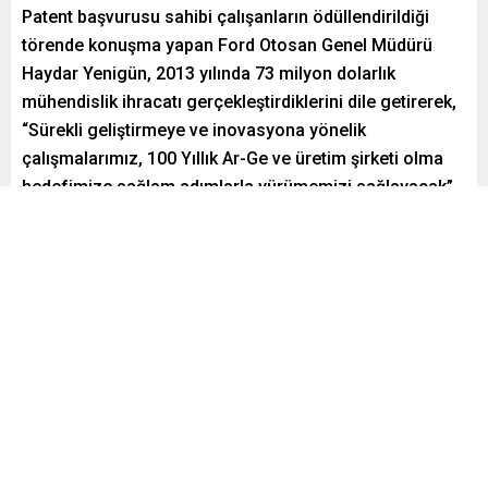
Patent başvurusu sahibi çalışanların ödüllendirildiği
törende konuşma yapan Ford Otosan Genel Müdürü
Haydar Yenigün, 2013 yılında 73 milyon dolarlık
mühendislik ihracatı gerçekleştirdiklerini dile getirerek,
“Sürekli geliştirmeye ve inovasyona yönelik
çalışmalarımız, 100 Yıllık Ar-Ge ve üretim şirketi olma
hedefimize sağlam adımlarla yürümemizi sağlayacak”
dedi.
Paylaş
Tweetle
Gönder
ABONE OL