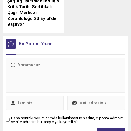
Şarj Ağı İşletmecileri İçin
Kritik Tarih: Sertifikalı
Çağrı Merkezi
Zorunluluğu 23 Eylül’de
Başlıyor
Türkiye'de elektrikli araç şarj
sektörünü yakından
ilgilendiren düzenlemede
Bir Yorum Yazın
geri sayım sürüyor.
Daha sonraki yorumlarımda kullanılması için adım, e-posta adresim
ve site adresim bu tarayıcıya kaydedilsin.