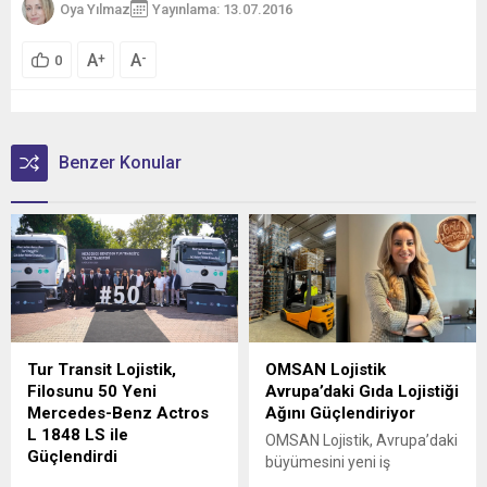
Oya Yılmaz
Yayınlama: 13.07.2016
A
A
+
-
0
Benzer Konular
Tur Transit Lojistik,
OMSAN Lojistik
Filosunu 50 Yeni
Avrupa’daki Gıda Lojistiği
Mercedes-Benz Actros
Ağını Güçlendiriyor
L 1848 LS ile
OMSAN Lojistik, Avrupa’daki
Güçlendirdi
büyümesini yeni iş
Mercedes-Benz Türk, 1980
birlikleriyle sürdürmeye