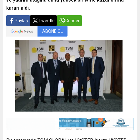
kararı aldı.
Paylaş
Tweetle
Gönder
ABONE OL