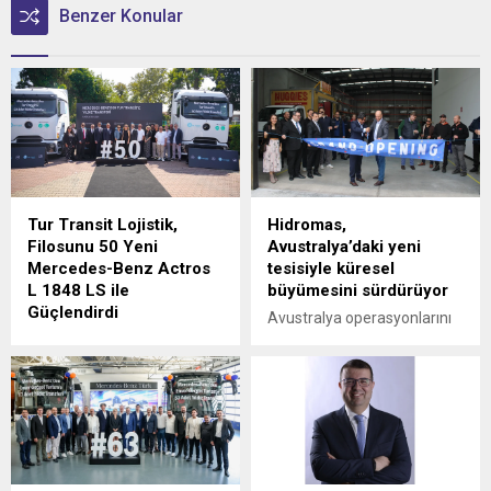
Benzer Konular
Tur Transit Lojistik,
Hidromas,
Filosunu 50 Yeni
Avustralya’daki yeni
Mercedes-Benz Actros
tesisiyle küresel
L 1848 LS ile
büyümesini sürdürüyor
Güçlendirdi
Avustralya operasyonlarını
Mercedes-Benz Türk, 1980
Victoria eyaletine bağlı
yılından bu yana uluslararası
Epping'deki yeni tesisinin
lojistik alanında faaliyet
açılışıyla güçlendiren
gösteren Tur Transit
Hidromas, küresel çapta
Lojistik’e 50 adet Mercedes-
genişlemeye devam ediyor.
Benz Actros L 1848 LS
teslimatı gerçekleştirdi.