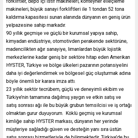
forkliftler, depo içi istif makineleri, konteyner elleçleme
makineleri, büyük sanayi forkliftleri ile 1 tondan 52 tona
kaldırma kapasitesi sunan alanında dünyanın en geniş ürün
yelpazesine sahip markadır.
90 yıllık geçmişe ve güçlü bir kurumsal yapıya sahip,
kimyadan endüstriye, otomotivden perakende sektörüne,
madencilikten ağır sanayiye, limanlardan büyük lojistik
merkezlerine kadar geniş bir sektöre hitap eden Amerikan
HYSTER, Türkiye ve bölge ülkeleri pazarının potansiyelini
daha iyi değerlendirmek ve bölgesel güç oluşturmak adına
böyle önemli bir karara imza attı.
23 yıllık sektör tecrübem, güçlü ve deneyimli ekibim ve
Türkiye’nin tamamına dağılmış yaygın ve etkin satış ve
satış sonrası ağı ile bu büyük grubun temsilcisi ve iş ortağı
olmaktan gurur duyuyorum. Köklü geçmiş ve kurumsal
kimliğe sahip HYSTER markası, dünyanın her yerinde
müşteriye sağladığı güven ve desteğin yanı sıra üstün
satış sonrası hizmetleriyle de bilinmektedir. Türkiye’de bu