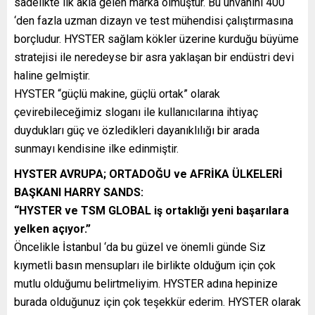
sadelikte ilk akla gelen marka olmuştur. Bu unvanını 400
‘den fazla uzman dizayn ve test mühendisi çalıştırmasına
borçludur. HYSTER sağlam kökler üzerine kurduğu büyüme
stratejisi ile neredeyse bir asra yaklaşan bir endüstri devi
haline gelmiştir.
HYSTER “güçlü makine, güçlü ortak” olarak
çevirebileceğimiz sloganı ile kullanıcılarına ihtiyaç
duydukları güç ve özledikleri dayanıklılığı bir arada
sunmayı kendisine ilke edinmiştir.
HYSTER AVRUPA; ORTADOĞU ve AFRİKA ÜLKELERİ
BAŞKANI HARRY SANDS:
“HYSTER ve TSM GLOBAL iş ortaklığı yeni başarılara
yelken açıyor.”
Öncelikle İstanbul ‘da bu güzel ve önemli günde Siz
kıymetli basın mensupları ile birlikte olduğum için çok
mutlu olduğumu belirtmeliyim. HYSTER adına hepinize
burada olduğunuz için çok teşekkür ederim. HYSTER olarak