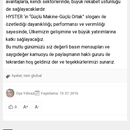
avantajlarla, kendi sektörlerinde, büyük rekabet üstünlüğü
de sağlayacaklardır.
HYSTER ‘in “Güçlü Makine-Güçlü Ortak” sloganı ile
özetlediği dayanıklılığı, performansı ve verimliliği
sayesinde, Ülkemizin gelişimine ve büyük yatırımlarına
katkı sağlayacağız.
Bu mutlu günümüzü siz değerli basın mensupları ve
saygıdeğer kamuoyu ile paylaşmanın haklı gururu ile
tekrardan hoş geldiniz der ve teşekkürlerimizi sunarız.
hyster
tsm global
,
Oya Yılmaz
Yayınlama: 13.07.2016
A
A
+
-
0