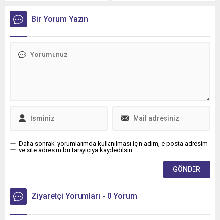
yılından bu yana uluslararası
devam ediyor
lojistik alanında faaliyet
Bir Yorum Yazın
gösteren Tur Transit
Lojistik’e 50 adet Mercedes-
Benz Actros L 1848 LS
teslimatı gerçekleştirdi.
Daha sonraki yorumlarımda kullanılması için adım, e-posta adresim
ve site adresim bu tarayıcıya kaydedilsin.
Ziyaretçi Yorumları - 0 Yorum