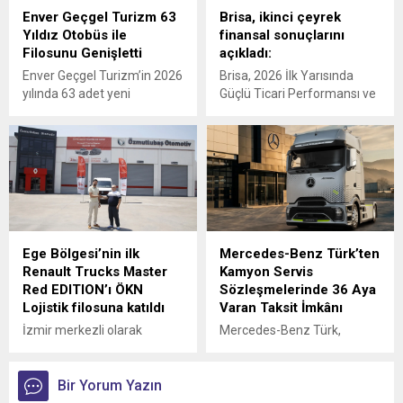
Enver Geçgel Turizm 63
Brisa, ikinci çeyrek
Yıldız Otobüs ile
finansal sonuçlarını
Filosunu Genişletti
açıkladı:
Enver Geçgel Turizm’in 2026
Brisa, 2026 İlk Yarısında
yılında 63 adet yeni
Güçlü Ticari Performansı ve
Mercedes-Benz otobüs
Disiplinli Maliyet Yönetimiyle
yatırımı ile, şirketin
Finansal Görünümünü
filosundaki Mercedes-Benz
Güçlendirdi
araçların oranı yüzde 83’e
ulaştı.
Ege Bölgesi’nin ilk
Mercedes-Benz Türk’ten
Renault Trucks Master
Kamyon Servis
Red EDITION’ı ÖKN
Sözleşmelerinde 36 Aya
Lojistik filosuna katıldı
Varan Taksit İmkânı
İzmir merkezli olarak
Mercedes-Benz Türk,
Türkiye genelinde parsiyel
kamyon müşterilerine
lojistik operasyonları
yönelik servis
yürüten ÖKN Lojistik, Ege
Bir Yorum Yazın
sözleşmelerinde sunduğu
Bölgesi'nin ilk Renault
36 aya varan taksit