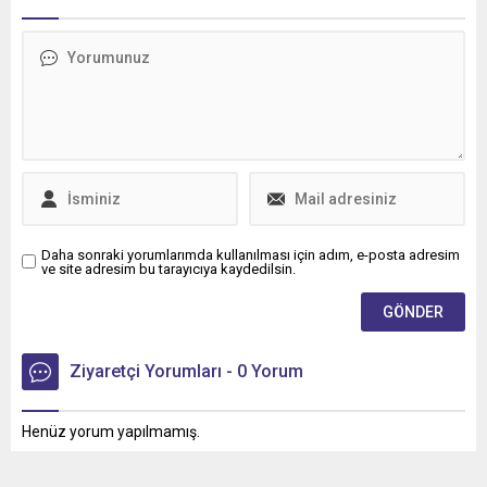
Trucks Master Red EDITION
imkânıyla bakım ve servis
panelvanını filosuna kattı.
süreçlerini daha esnek
ödeme seçenekleriyle
planlama fırsatı sunuyor.
Daha sonraki yorumlarımda kullanılması için adım, e-posta adresim
ve site adresim bu tarayıcıya kaydedilsin.
Ziyaretçi Yorumları - 0 Yorum
Henüz yorum yapılmamış.