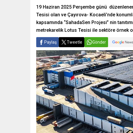
19 Haziran 2025 Perşembe günü düzenlenen e
Tesisi olan ve Çayırova- Kocaeli’nde konumla
kapsamında “SahadaSen Projesi” nin tanıtımı y
metrekarelik Lotus Tesisi ile sektöre örnek o
Paylaş
Tweetle
Gönder