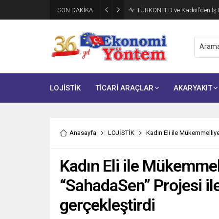
SON DAKİKA
TÜRKONFED ve Kadoil’den İş D
LOJİSTİK
TİCARİ ARAÇLAR
AKARYAKIT
Anasayfa
LOJİSTİK
Kadın Eli ile Mükemmelliyet
Kadın Eli ile Mükemmell
“SahadaSen” Projesi ile
gerçekleştirdi