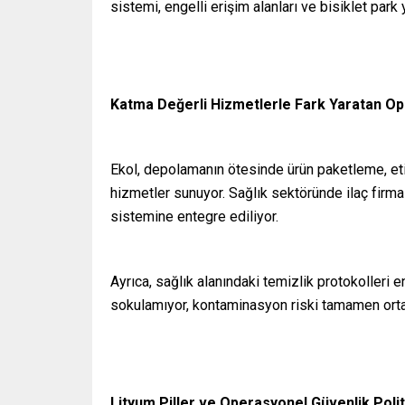
sistemi, engelli erişim alanları ve bisiklet park ye
Katma Değerli Hizmetlerle Fark Yaratan O
Ekol, depolamanın ötesinde ürün paketleme, eti
hizmetler sunuyor. Sağlık sektöründe ilaç firmal
sistemine entegre ediliyor.
Ayrıca, sağlık alanındaki temizlik protokolleri e
sokulamıyor, kontaminasyon riski tamamen ortad
Lityum Piller ve Operasyonel Güvenlik Polit