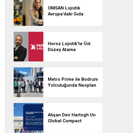
OMSAN Lojistik
Avrupa’daki Gıda
Lojistiği Ağını
Güçlendiriyor
Horoz Lojistik’te Üst
Düzey Atama
Metro Prime ile Bodrum
Yolculuğunda Neoplan
Skyliner İmzası
Alışan Den Hartogh Un
Global Compact
İmzacısı Oldu