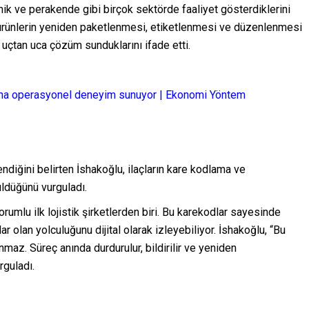
ronik ve perakende gibi birçok sektörde faaliyet gösterdiklerini
, ürünlerin yeniden paketlenmesi, etiketlenmesi ve düzenlenmesi
 uçtan uca çözüm sunduklarını ifade etti.
larına operasyonel deneyim sunuyor | Ekonomi Yöntem
lendiğini belirten İshakoğlu, ilaçların kare kodlama ve
tüldüğünü vurguladı.
rumlu ilk lojistik şirketlerden biri. Bu karekodlar sayesinde
r olan yolculuğunu dijital olarak izleyebiliyor. İshakoğlu, “Bu
ınmaz. Süreç anında durdurulur, bildirilir ve yeniden
rguladı.