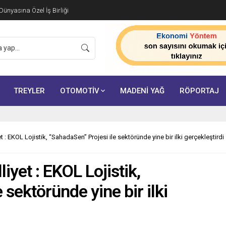
ünyasına Özel İş Birliği
TREYLER
OTOMOTİV
MADENİ YAĞ
RÖPORTAJ
 : EKOL Lojistik, “SahadaSen” Projesi ile sektöründe yine bir ilki gerçekleştirdi
iyet : EKOL Lojistik,
 sektöründe yine bir ilki