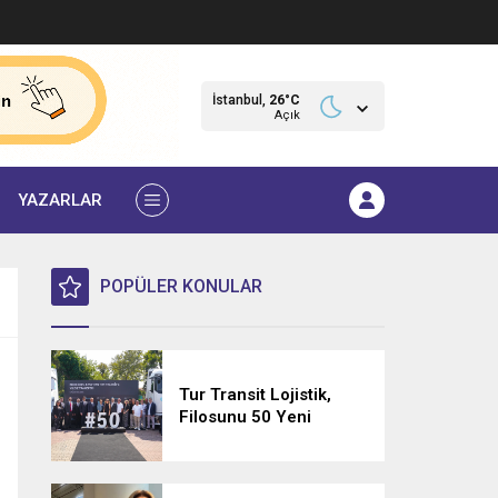
İstanbul,
26
°C
Açık
YAZARLAR
POPÜLER KONULAR
Tur Transit Lojistik,
Filosunu 50 Yeni
Mercedes-Benz Actros
L 1848 LS ile
Güçlendirdi