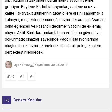
gibi, Kadoil istasyonlarında da marka vaadini yerine
getiriyor. Böylece Kadoil istasyonları, sadece ucuz ve
kaliteli akaryakıt ürünlerinin tüketicilere arzını sağlamakla
kalmıyor, müşterilerine sunduğu hizmetler arasına “zamanı
daha eğlenceli ve kazançlı geçirme” vaadini de eklemiş
oluyor. Aktif Bank tarafından tahsis edilen bu güvenli ve
dokunmatik cihazlar sayesinde Kadoil istasyonlarında
oluşturulacak hizmet köşeleri kullanılarak pek çok işlem
gerçekleştirilebilecek.
Oya Yılmaz
Yayınlama: 30.05.2014
A
A
+
-
0
Benzer Konular