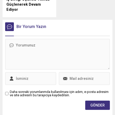
Güçlenerek Devam
Ediyor
Anadolu Isuzu ile Petrol
Ofisi Grubu arasında, ağır
ticari araçlara madeni yağ
Bir Yorum Yazın
tedarikini kapsayan stratejik
iş birliği üçüncü yılına girdi.
Daha sonraki yorumlarımda kullanılması için adım, e-posta adresim
ve site adresim bu tarayıcıya kaydedilsin.