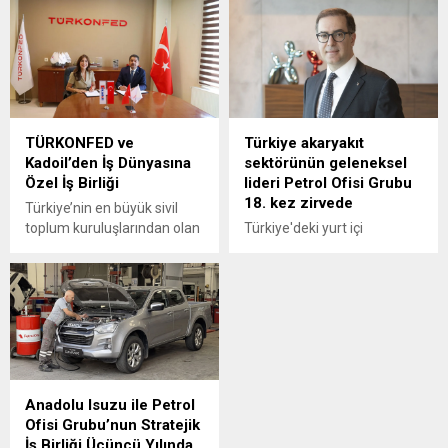
TÜRKONFED ve
Türkiye akaryakıt
Kadoil’den İş Dünyasına
sektörünün geleneksel
Özel İş Birliği
lideri Petrol Ofisi Grubu
18. kez zirvede
Türkiye’nin en büyük sivil
toplum kuruluşlarından olan
Türkiye'deki yurt içi
Türk İş Dünyası
akaryakıt satışları 2025
Konfederasyonu
yılında 34,5 milyon tona
(TÜRKONFED) ile akaryakıt
yükselirken sektörün
sektörünün hızlı büyüyen
geleneksel lideri yine
markalarından Kadoil
değişmedi.
arasında özel bir iş birliğine
imza atıldı.
Anadolu Isuzu ile Petrol
Ofisi Grubu’nun Stratejik
İş Birliği Üçüncü Yılında