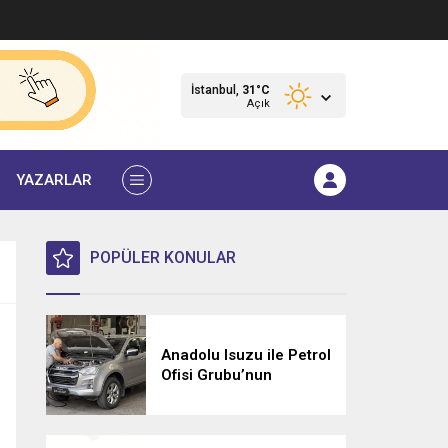
İstanbul,
31
°C
Açık
YAZARLAR
POPÜLER KONULAR
Anadolu Isuzu ile Petrol
Ofisi Grubu’nun
Stratejik İş Birliği
Üçüncü Yılında
Güçlenerek Devam