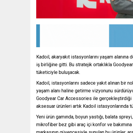
Kadoil, akaryakıt istasyonlarını yaşam alanın
iş birliğine gitti. Bu stratejik ortaklıkla Goodye
tüketiciyle buluşacak.
Kadoil, istasyonlarını sadece yakıt alınan bir n
yaşam alanı haline getirme vizyonunu sürdürüyo
Goodyear Car Accessories ile gerçekleştirdiği 
aksesuar ürünleri artık Kadoil istasyonlarında t
Yeni ürün gamında, boyun yastığı, balata spreyi, l
mikrofiber bez gibi araç içi konfor ve bakımına 
markasının güvencesiyle sunulan bu ürünler, ara