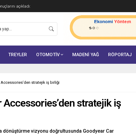
onuçlarını açıkladı:
TREYLER
OTOMOTİV
MADENİ YAĞ
RÖPORTAJ
ccessories’den stratejik iş birliği
 Accessories’den stratejik iş
nına dönüştürme vizyonu doğrultusunda Goodyear Car