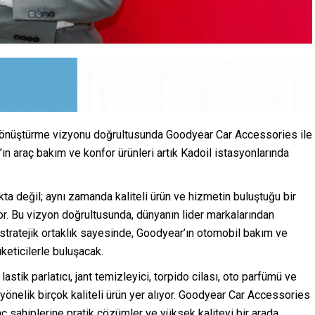
a dönüştürme vizyonu doğrultusunda Goodyear Car Accessories ile
ar’ın araç bakım ve konfor ürünleri artık Kadoil istasyonlarında
okta değil; aynı zamanda kaliteli ürün ve hizmetin buluştuğu bir
r. Bu vizyon doğrultusunda, dünyanın lider markalarından
stratejik ortaklık sayesinde, Goodyear’ın otomobil bakım ve
üketicilerle buluşacak.
astik parlatıcı, jant temizleyici, torpido cilası, oto parfümü ve
yönelik birçok kaliteli ürün yer alıyor. Goodyear Car Accessories
ç sahiplerine pratik çözümler ve yüksek kaliteyi bir arada