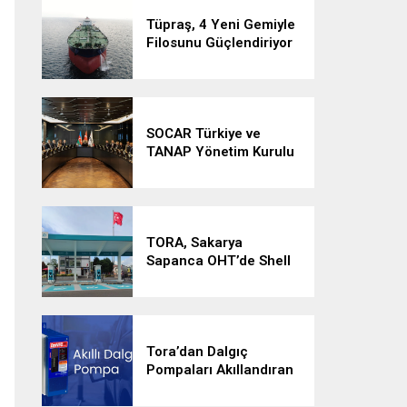
Ediyor
Tüpraş, 4 Yeni Gemiyle
Filosunu Güçlendiriyor
SOCAR Türkiye ve
TANAP Yönetim Kurulu
Toplantıları İstanbul’da
Gerçekleştirildi
TORA, Sakarya
Sapanca OHT’de Shell
Recharge İstasyonunu
Devreye Aldı
Tora’dan Dalgıç
Pompaları Akıllandıran
Çözüm: Akıllı Dalgıç
Pompa