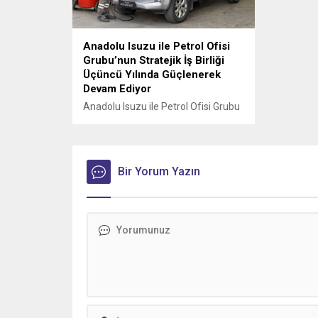
Anadolu Isuzu ile Petrol Ofisi
Grubu’nun Stratejik İş Birliği
Üçüncü Yılında Güçlenerek
Devam Ediyor
Anadolu Isuzu ile Petrol Ofisi Grubu
arasında, ağır ticari araçlara madeni
yağ tedarikini kapsayan stratejik iş
birliği üçüncü yılına girdi.
Bir Yorum Yazın