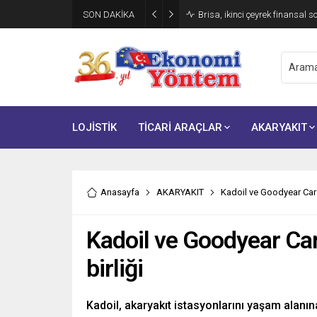
SON DAKİKA
Brisa, ikinci çeyrek finansal s
LOJİSTİK
TİCARİ ARAÇLAR
AKARYAKIT
Anasayfa
AKARYAKIT
Kadoil ve Goodyear Car A
Kadoil ve Goodyear Car
birliği
Kadoil, akaryakıt istasyonlarını yaşam ala