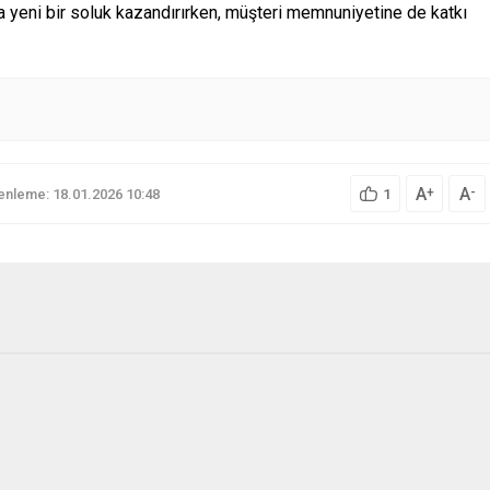
ıza yeni bir soluk kazandırırken, müşteri memnuniyetine de katkı
A
A
+
-
nleme: 18.01.2026 10:48
1