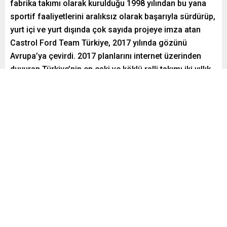
fabrika takımı olarak kurulduğu 1998 yılından bu yana
sportif faaliyetlerini aralıksız olarak başarıyla sürdürüp,
yurt içi ve yurt dışında çok sayıda projeye imza atan
Castrol Ford Team Türkiye, 2017 yılında gözünü
Avrupa’ya çevirdi. 2017 planlarını internet üzerinden
duyuran Türkiye’nin en eski ve köklü ralli takımı iki yıllık
bir program kapsamında Avrupa Ralli Şampiyonası’nda
başarı arayacak.
Paylaş
Tweetle
Gönder
ABONE OL