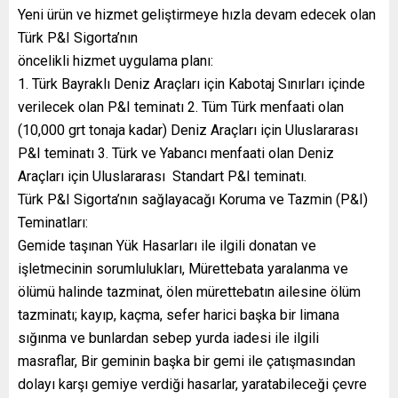
Yeni ürün ve hizmet geliştirmeye hızla devam edecek olan
Türk P&I Sigorta’nın
öncelikli hizmet uygulama planı:
1. Türk Bayraklı Deniz Araçları için Kabotaj Sınırları içinde
verilecek olan P&I teminatı 2. Tüm Türk menfaati olan
(10,000 grt tonaja kadar) Deniz Araçları için Uluslararası
P&I teminatı 3. Türk ve Yabancı menfaati olan Deniz
Araçları için Uluslararası Standart P&I teminatı.
Türk P&I Sigorta’nın sağlayacağı Koruma ve Tazmin (P&I)
Teminatları:
Gemide taşınan Yük Hasarları ile ilgili donatan ve
işletmecinin sorumlulukları, Mürettebata yaralanma ve
ölümü halinde tazminat, ölen mürettebatın ailesine ölüm
tazminatı; kayıp, kaçma, sefer harici başka bir limana
sığınma ve bunlardan sebep yurda iadesi ile ilgili
masraflar, Bir geminin başka bir gemi ile çatışmasından
dolayı karşı gemiye verdiği hasarlar, yaratabileceği çevre