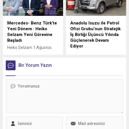
Trucks Master Red EDITION
imkânıyla bakım ve servis
panelvanını filosuna kattı.
süreçlerini daha esnek
ödeme seçenekleriyle
planlama fırsatı sunuyor.
Mercedes- Benz Türk’te
Anadolu Isuzu ile Petrol
Yeni Dönem : Heiko
Ofisi Grubu’nun Stratejik
Selzam Yeni Görevine
İş Birliği Üçüncü Yılında
Başladı
Güçlenerek Devam
Ediyor
Heiko Selzam 1 Ağustos
İtibarıyla Yeni Görevine
Anadolu Isuzu ile Petrol
Başladı
Ofisi Grubu arasında, ağır
Bir Yorum Yazın
ticari araçlara madeni yağ
tedarikini kapsayan stratejik
iş birliği üçüncü yılına girdi.