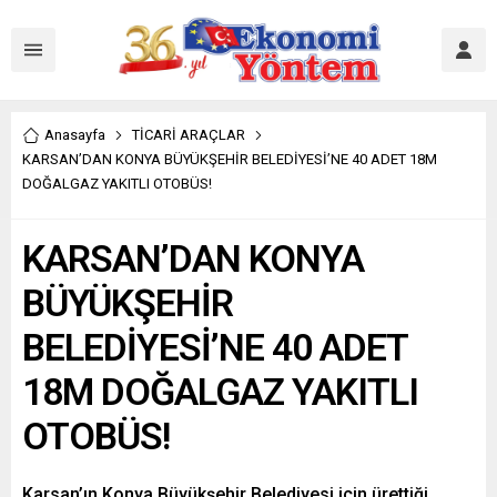
Anasayfa
TİCARİ ARAÇLAR
KARSAN’DAN KONYA BÜYÜKŞEHİR BELEDİYESİ’NE 40 ADET 18M
DOĞALGAZ YAKITLI OTOBÜS!
KARSAN’DAN KONYA
BÜYÜKŞEHİR
BELEDİYESİ’NE 40 ADET
18M DOĞALGAZ YAKITLI
OTOBÜS!
Karsan’ın Konya Büyükşehir Belediyesi için ürettiği