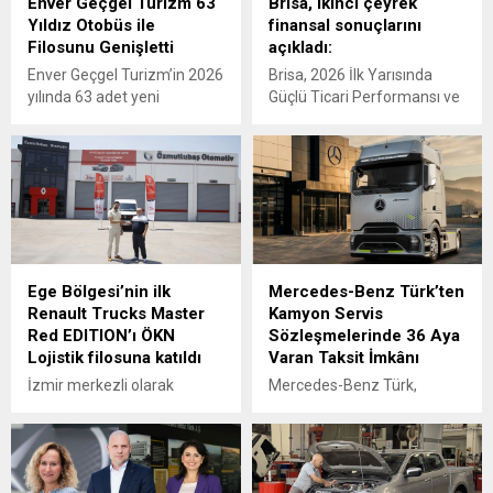
Enver Geçgel Turizm 63
Brisa, ikinci çeyrek
Yıldız Otobüs ile
finansal sonuçlarını
Filosunu Genişletti
açıkladı:
Enver Geçgel Turizm’in 2026
Brisa, 2026 İlk Yarısında
yılında 63 adet yeni
Güçlü Ticari Performansı ve
Mercedes-Benz otobüs
Disiplinli Maliyet Yönetimiyle
yatırımı ile, şirketin
Finansal Görünümünü
filosundaki Mercedes-Benz
Güçlendirdi
araçların oranı yüzde 83’e
ulaştı.
Ege Bölgesi’nin ilk
Mercedes-Benz Türk’ten
Renault Trucks Master
Kamyon Servis
Red EDITION’ı ÖKN
Sözleşmelerinde 36 Aya
Lojistik filosuna katıldı
Varan Taksit İmkânı
İzmir merkezli olarak
Mercedes-Benz Türk,
Türkiye genelinde parsiyel
kamyon müşterilerine
lojistik operasyonları
yönelik servis
yürüten ÖKN Lojistik, Ege
sözleşmelerinde sunduğu
Bölgesi'nin ilk Renault
36 aya varan taksit