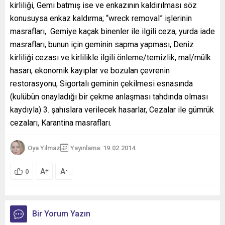
kirliliği, Gemi batmış ise ve enkazının kaldırılması söz
konusuysa enkaz kaldırma; “wreck removal” işlerinin
masrafları, Gemiye kaçak binenler ile ilgili ceza, yurda iade
masrafları, bunun için geminin sapma yapması, Deniz
kirliliği cezası ve kirlilikle ilgili önleme/temizlik, mal/mülk
hasarı, ekonomik kayıplar ve bozulan çevrenin
restorasyonu, Sigortalı geminin çekilmesi esnasında
(kulübün onayladığı bir çekme anlaşması tahdında olması
kaydıyla) 3. şahıslara verilecek hasarlar, Cezalar ile gümrük
cezaları, Karantina masrafları.
Oya Yılmaz
Yayınlama: 19.02.2014
A
A
+
-
0
Bir Yorum Yazın