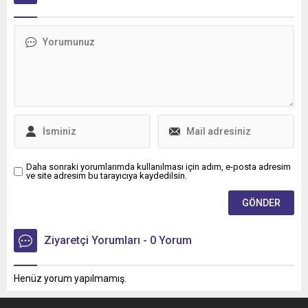
Bölgesi'nin ilk Renault
36 aya varan taksit
Trucks Master Red EDITION
imkânıyla bakım ve servis
panelvanını filosuna kattı.
süreçlerini daha esnek
ödeme seçenekleriyle
planlama fırsatı sunuyor.
Daha sonraki yorumlarımda kullanılması için adım, e-posta adresim
ve site adresim bu tarayıcıya kaydedilsin.
Ziyaretçi Yorumları - 0 Yorum
Henüz yorum yapılmamış.