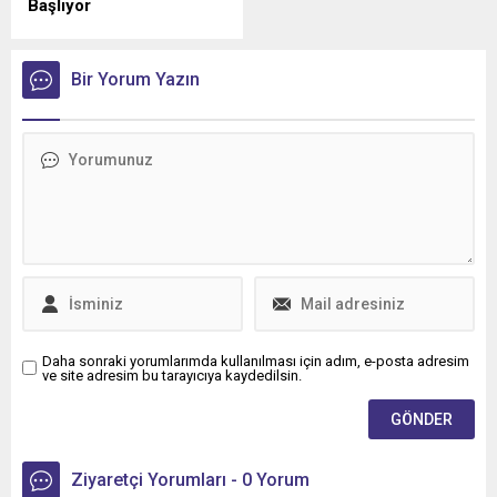
Başlıyor
Türkiye'de elektrikli araç şarj
sektörünü yakından
ilgilendiren düzenlemede
Bir Yorum Yazın
geri sayım sürüyor.
Daha sonraki yorumlarımda kullanılması için adım, e-posta adresim
ve site adresim bu tarayıcıya kaydedilsin.
Ziyaretçi Yorumları - 0 Yorum