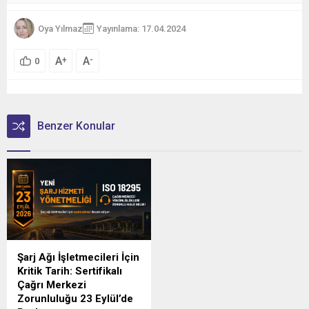
Oya Yılmaz
Yayınlama: 17.04.2024
A
A
+
-
0
Benzer Konular
Şarj Ağı İşletmecileri İçin
Kritik Tarih: Sertifikalı
Çağrı Merkezi
Zorunluluğu 23 Eylül’de