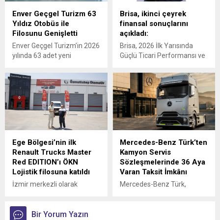
Enver Geçgel Turizm 63
Brisa, ikinci çeyrek
Yıldız Otobüs ile
finansal sonuçlarını
Filosunu Genişletti
açıkladı:
Enver Geçgel Turizm’in 2026
Brisa, 2026 İlk Yarısında
yılında 63 adet yeni
Güçlü Ticari Performansı ve
Mercedes-Benz otobüs
Disiplinli Maliyet Yönetimiyle
yatırımı ile, şirketin
Finansal Görünümünü
filosundaki Mercedes-Benz
Güçlendirdi
araçların oranı yüzde 83’e
ulaştı.
Ege Bölgesi’nin ilk
Mercedes-Benz Türk’ten
Renault Trucks Master
Kamyon Servis
Red EDITION’ı ÖKN
Sözleşmelerinde 36 Aya
Lojistik filosuna katıldı
Varan Taksit İmkânı
İzmir merkezli olarak
Mercedes-Benz Türk,
Türkiye genelinde parsiyel
kamyon müşterilerine
lojistik operasyonları
yönelik servis
yürüten ÖKN Lojistik, Ege
Bir Yorum Yazın
sözleşmelerinde sunduğu