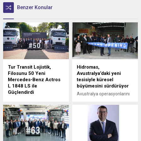
Benzer Konular
Tur Transit Lojistik,
Hidromas,
Filosunu 50 Yeni
Avustralya’daki yeni
Mercedes-Benz Actros
tesisiyle küresel
L 1848 LS ile
büyümesini sürdürüyor
Güçlendirdi
Avustralya operasyonlarını
Mercedes-Benz Türk, 1980
Victoria eyaletine bağlı
yılından bu yana uluslararası
Epping'deki yeni tesisinin
lojistik alanında faaliyet
açılışıyla güçlendiren
gösteren Tur Transit
Hidromas, küresel çapta
Lojistik’e 50 adet Mercedes-
genişlemeye devam ediyor.
Benz Actros L 1848 LS
teslimatı gerçekleştirdi.