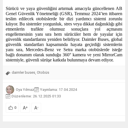
Sürücü ve yaya güvenliğini artırmak amacıyla güncellenen AB
Genel Güvenlik Yönetmeliği (GSR), Temmuz 2024’ten itibaren
teslim edilecek otobüslerde bir dizi yardımcı sistemi zorunlu
kılıyor. Bu sistemler yorgunluk, stres veya dikkat dağınıklığı gibi
etmenlerin trafikte olumsuz sonuçlara yol açmasını
engellemesinin yanı sıra hem sürücüler hem de yayalar için
güvenlik standartlarını yeniden belirliyor. Daimler Buses, global
güvenlik standartları kapsamında hayata geçirdiği sistemlerin
yanı sıra, Mercedes-Benz ve Setra marka otobüslerde isteğe
bağlı donanım olarak sunduğu 360° kamera ve yeni MirrorCam
sistemiyle, güvenli sürüşe katkıda bulunmaya devam ediyor.
daimler buses
Otobüs
,
Oya Yılmaz
Yayınlama: 17.04.2024
Düzenleme: 26.12.2025 01:33
A
A
+
-
0