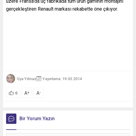
üzere Fransa’da üç fabrikada tüm ürün gamının montajını
gerçekleştiren Renault markası rekabette öne çıkıyor.
Oya Yılmaz
Yayınlama: 19.03.2014
A
A
+
-
0
Bir Yorum Yazın