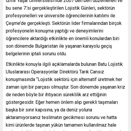
İzmir Yaşar Üniversitesi’nde 2007’den beri düzenlenen ve
bu sene 7.’si gerçekleştirilen Lojistik Günleri, sektörün
profesyonelleri ve üniversite öğrencilerinin katılımı ile
Çeşme’de gerçekleşti. Sektörün lider firmalarından birçok
profesyonelin konuşma yaptığı ve deneyimlerini
öğrencilere aktardığı etkinlikte en önemli konulardan biri
son dönemde Bulgaristan ile yaşanan karayolu geçiş
belgelerinin iptali sorunu oldu.
Etkinlikte konuyla ilgili açıklamalarda bulunan Batu Lojistik
Uluslararası Operasyonlar Direktörü Tarık Cansız
konuşmasında “Lojistik sektörü için alternatif üretmek her
zaman işin bir parçası olmuştur. Son dönemde yaşanan kriz
de neden böyle bir ihtiyacın süreklilik arz ettiğinin
göstergesidir. Eğer hemen önlem alıp gerekli taşımaları
başka bir sınır kapısına, ya da deniz yoluna
aktaramıyorsanız teslimatın gecikmesi sorunu ve hatta
kimi ürünlerde taşınan yükün tamamen kullanılmaz hale