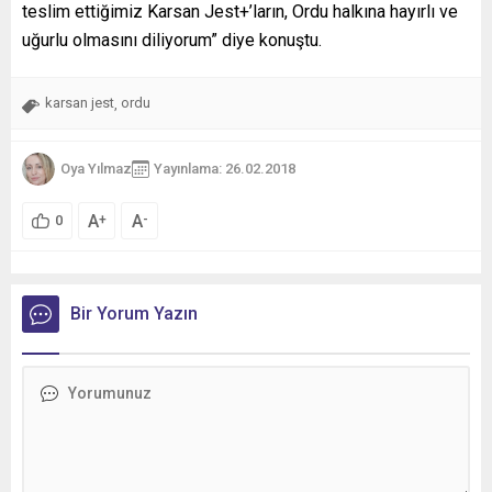
teslim ettiğimiz Karsan Jest+’ların, Ordu halkına hayırlı ve
uğurlu olmasını diliyorum” diye konuştu.
karsan jest
ordu
,
Oya Yılmaz
Yayınlama: 26.02.2018
A
A
+
-
0
Bir Yorum Yazın