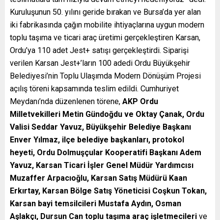
Kuruluşunun 50. yılını geride bırakan ve Bursa’da yer alan
iki fabrikasında çağın mobilite ihtiyaçlarına uygun modern
toplu taşıma ve ticari araç üretimi gerçekleştiren Karsan,
Ordu’ya 110 adet Jest+ satışı gerçekleştirdi. Siparişi
verilen Karsan Jest+’ların 100 adedi Ordu Büyükşehir
Belediyesi’nin Toplu Ulaşımda Modern Dönüşüm Projesi
açılış töreni kapsamında teslim edildi. Cumhuriyet
Meydanı’nda düzenlenen törene,
AKP Ordu
Milletvekilleri Metin Gündoğdu ve Oktay Çanak, Ordu
Valisi Seddar Yavuz, Büyükşehir Belediye Başkanı
Enver Yılmaz, ilçe belediye başkanları, protokol
heyeti, Ordu Dolmuşçular Kooperatifi Başkanı Adem
Yavuz, Karsan Ticari İşler Genel Müdür Yardımcısı
Muzaffer Arpacıoğlu, Karsan Satış Müdürü Kaan
Erkırtay, Karsan Bölge Satış Yöneticisi Coşkun Tokan,
Karsan bayi temsilcileri Mustafa Aydın, Osman
Aşlakçı, Dursun Can toplu taşıma araç işletmecileri
ve