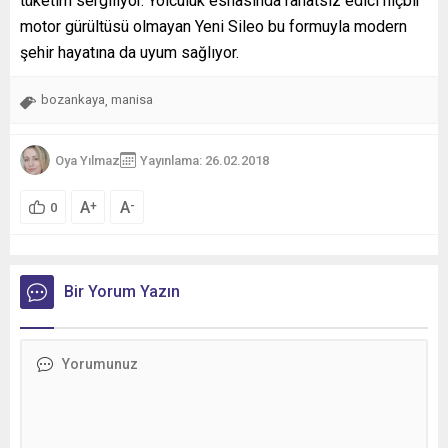
tüketim sergiliyor. Yolculuk esnasında rahatsız edici hiçbir
motor gürültüsü olmayan Yeni Sileo bu formuyla modern
şehir hayatına da uyum sağlıyor.
bozankaya
manisa
,
Oya Yılmaz
Yayınlama: 26.02.2018
A
A
+
-
0
Bir Yorum Yazın