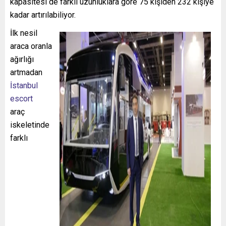
kapasitesi de farklı uzunluklara göre 75 kişiden 232 kişiye
kadar artırılabiliyor.
İlk nesil
araca oranla
ağırlığı
artmadan
İstanbul
escort
araç
iskeletinde
farklı