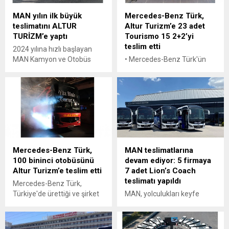
Turizm'e gerçekleşti. Her
MAN yılın ilk büyük
Mercedes-Benz Türk,
gün 600 bine yakın personeli
teslimatını ALTUR
Altur Turizm’e 23 adet
taşıyan Altur Turizm,
TURİZM’e yaptı
Tourismo 15 2+2’yi
düzenlenen törenle 1.000.
teslim etti
Sultan otobüsünü filosuna
2024 yılına hızlı başlayan
kattı.
MAN Kamyon ve Otobüs
• Mercedes-Benz Türk'ün
Ticaret A.Ş., sektörlerinin
ürettiği 100 bininci otobüs
lider firmalarına yaptığı
olan Mercedes-Benz
toplu teslimatlarına devam
Travego’yu 2022 yılında özel
ediyor. 2024’ün ilk büyük
bir törenle filosuna ekleyen
teslimatı ise Türkiye’nin
Altur Turizm, yıldız
personel taşımacılığı
transferine devam ediyor.
alanındaki lider firması
Personel taşımacılığı
ALTUR’a yapıldı. Yeni araç
sektörünün Türkiye’deki
Mercedes-Benz Türk,
MAN teslimatlarına
yatırımında MAN’ı tercih
öncü şirketlerinden biri olan
100 bininci otobüsünü
devam ediyor: 5 firmaya
eden ALTUR, filosunu 35
Altur Turizm, son olarak 23
Altur Turizm’e teslim etti
7 adet Lion’s Coach
adet ‘Sustainable Bus
adet Mercedes-Benz
teslimatı yapıldı
Award – Sürdürülebilir
Tourismo 15 2+2’yi daha
Mercedes-Benz Türk,
Otobüs Ödülü (Sby Award...
araç parkına ekledi.
Türkiye'de ürettiği ve şirket
MAN, yolculukları keyfe
Mengerler tarafından satış
tarihinde bir dönüm
dönüştüren ödüllü otobüsü
işlemleri gerçekleştirilen
noktasını temsil eden 100
Lion’s Coach ile işletmelerin
araçlar için...
bininci otobüsünü Altur
gözdesi olmaya devam