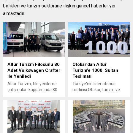
birlikleri ve turizm sektörüne ilişkin güncel haberler yer
almaktadır.
Altur Turizm Filosunu 80
Otokar’dan Altur
Adet Volkswagen Crafter
Turizm’e 1000. Sultan
ile Yeniledi
Teslimatı
Altur Turizm, filo yenileme
Türkiye'nin lider otobüs
çalışmaları kapsamında 80
üreticisi Otokar, turizm ve
adet Volkswagen Crafter’ı
servis taşımacılığının
filosuna kattı. Teslimat,
öncelikli tercihi olan Sultan
Doğuş Otomotiv
otobüslerinin teslimatına
Volkswagen Ticari Araç ve
devam ediyor. Sultan'ın yeni
Volkswagen Yetkili Satıcısı
teslimatı uzun yıllardır geniş
Altur iş birliğiyle düzenlenen
araç parkıyla başarıyla
törenle gerçekleştirildi.
hizmet verdiği Altur