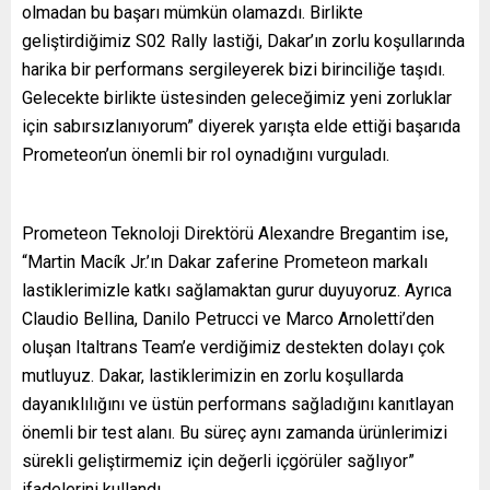
olmadan bu başarı mümkün olamazdı. Birlikte
geliştirdiğimiz S02 Rally lastiği, Dakar’ın zorlu koşullarında
harika bir performans sergileyerek bizi birinciliğe taşıdı.
Gelecekte birlikte üstesinden geleceğimiz yeni zorluklar
için sabırsızlanıyorum” diyerek yarışta elde ettiği başarıda
Prometeon’un önemli bir rol oynadığını vurguladı.
Prometeon Teknoloji Direktörü Alexandre Bregantim ise,
“Martin Macík Jr.’ın Dakar zaferine Prometeon markalı
lastiklerimizle katkı sağlamaktan gurur duyuyoruz. Ayrıca
Claudio Bellina, Danilo Petrucci ve Marco Arnoletti’den
oluşan Italtrans Team’e verdiğimiz destekten dolayı çok
mutluyuz. Dakar, lastiklerimizin en zorlu koşullarda
dayanıklılığını ve üstün performans sağladığını kanıtlayan
önemli bir test alanı. Bu süreç aynı zamanda ürünlerimizi
sürekli geliştirmemiz için değerli içgörüler sağlıyor”
ifadelerini kullandı.