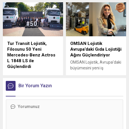
Tur Transit Lojistik,
OMSAN Lojistik
Filosunu 50 Yeni
Avrupa’daki Gıda Lojistiği
Mercedes-Benz Actros
Ağını Güçlendiriyor
L 1848 LS ile
OMSAN Lojistik, Avrupa’daki
Güçlendirdi
büyümesini yeni iş
Mercedes-Benz Türk, 1980
birlikleriyle sürdürmeye
yılından bu yana uluslararası
devam ediyor
lojistik alanında faaliyet
Bir Yorum Yazın
gösteren Tur Transit
Lojistik’e 50 adet Mercedes-
Benz Actros L 1848 LS
teslimatı gerçekleştirdi.