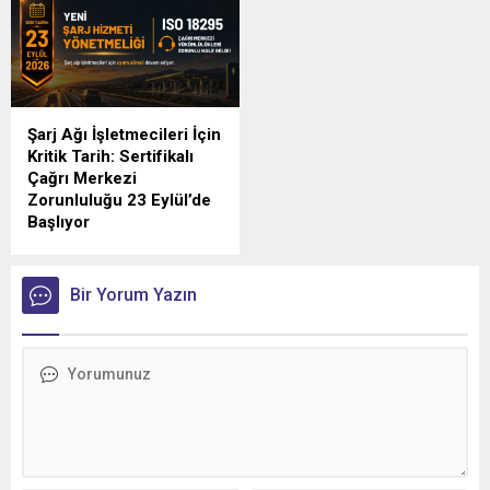
Şarj Ağı İşletmecileri İçin
Kritik Tarih: Sertifikalı
Çağrı Merkezi
Zorunluluğu 23 Eylül’de
Başlıyor
Türkiye'de elektrikli araç şarj
sektörünü yakından
ilgilendiren düzenlemede
Bir Yorum Yazın
geri sayım sürüyor.