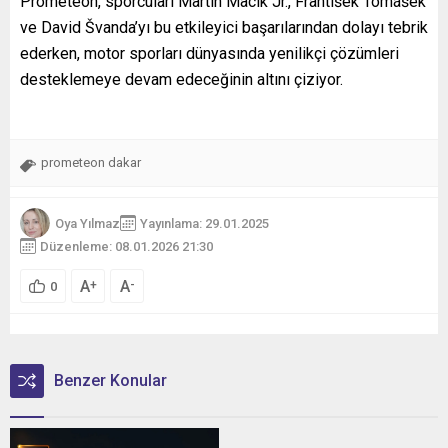
Prometeon, sporcuları Martin Macík Jr., František Tomášek
ve David Švanda’yı bu etkileyici başarılarından dolayı tebrik
ederken, motor sporları dünyasında yenilikçi çözümleri
desteklemeye devam edeceğinin altını çiziyor.
prometeon dakar
Oya Yılmaz
Yayınlama: 29.01.2025
Düzenleme: 08.01.2026 21:30
A
A
+
-
0
Benzer Konular