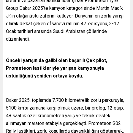
üretimi ve pazarlamasında lider şirket Prometeon Tyre
Group Dakar 2025’te kamyon kategorisinde Martin Macík
Jr.’ın olağanüstü zaferini kutluyor. Dünyanın en zorlu yarışı
olarak dikkat çeken efsanevi rallinin 47. edisyonu, 3-17
Ocak tarihleri arasında Suudi Arabistan çöllerinde
düzenlendi.
Önceki yarışın da galibi olan başarılı Çek pilot,
Prometeon lastikleriyle yarışan kamyonuyla
üstünlüğünü yeniden ortaya koydu.
Dakar 2025, toplamda 7.700 kilometrelik zorlu parkuruyla,
5100 km’si zamana karşı olmak üzere, bir prolog, 12 etap,
48 saatlik özel kronometreli yarış ve teknik destek
alınmayan maraton etabıyla gerçekleşti. Prometeon S02
Rally lastikleri, zorlu koşullarda dayanıklılığını göstererek,