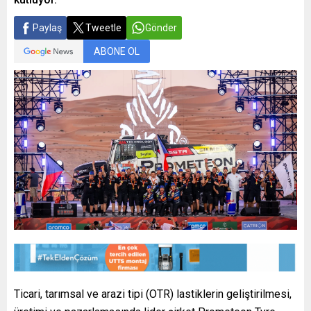
Paylaş
Tweetle
Gönder
ABONE OL
Ticari, tarımsal ve arazi tipi (OTR) lastiklerin geliştirilmesi,