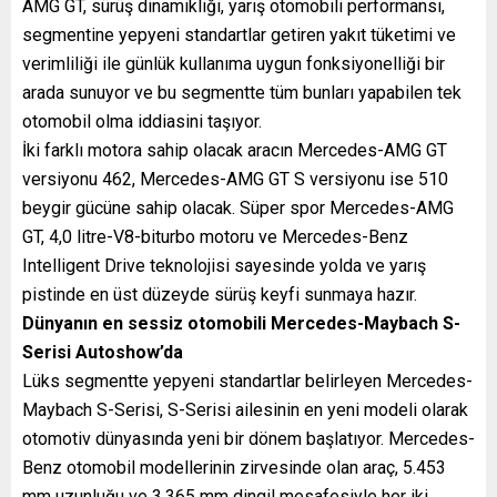
AMG GT, sürüş dinamikliği, yarış otomobili performansı,
segmentine yepyeni standartlar getiren yakıt tüketimi ve
verimliliği ile günlük kullanıma uygun fonksiyonelliği bir
arada sunuyor ve bu segmentte tüm bunları yapabilen tek
otomobil olma iddiasini taşıyor.
İki farklı motora sahip olacak aracın Mercedes-AMG GT
versiyonu 462, Mercedes-AMG GT S versiyonu ise 510
beygir gücüne sahip olacak. Süper spor Mercedes-AMG
GT, 4,0 litre-V8-biturbo motoru ve Mercedes-Benz
Intelligent Drive teknolojisi sayesinde yolda ve yarış
pistinde en üst düzeyde sürüş keyfi sunmaya hazır.
Dünyanın en sessiz otomobili Mercedes-Maybach S-
Serisi Autoshow’da
Lüks segmentte yepyeni standartlar belirleyen Mercedes-
Maybach S-Serisi, S-Serisi ailesinin en yeni modeli olarak
otomotiv dünyasında yeni bir dönem başlatıyor. Mercedes-
Benz otomobil modellerinin zirvesinde olan araç, 5.453
mm uzunluğu ve 3.365 mm dingil mesafesiyle her iki