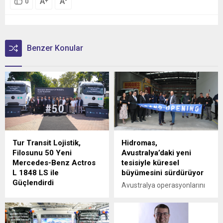
A
A
+
-
0
Benzer Konular
Tur Transit Lojistik,
Hidromas,
Filosunu 50 Yeni
Avustralya’daki yeni
Mercedes-Benz Actros
tesisiyle küresel
L 1848 LS ile
büyümesini sürdürüyor
Güçlendirdi
Avustralya operasyonlarını
Mercedes-Benz Türk, 1980
Victoria eyaletine bağlı
yılından bu yana uluslararası
Epping'deki yeni tesisinin
lojistik alanında faaliyet
açılışıyla güçlendiren