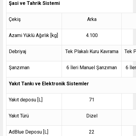
Şasi ve Tahrik Sistemi
Çekiş
Arka
Azami Yüklü Ağırlık [kg]
4.100
Debriyaj
Tek Plakalı Kuru Kavrama
Tek P
Şanzıman
6 İleri Manuel Şanzıman
6 İl
Yakıt Tankı ve Elektronik Sistemler
Yakıt deposu [L]
71
Yakıt Türü
Dizel
AdBlue Deposu [L]
22