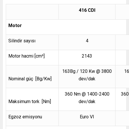
416 CDI
Motor
Silindir sayısı
4
Motor hacmi [cm³]
2143
163Bg / 120 Kw @ 3800
16
Nominal güç [Bg/Kw]
dev/dak
360 Nm @ 1400-2400
360
Maksimum tork [Nm]
dev/dak
Egzoz emisyonu
Euro VI