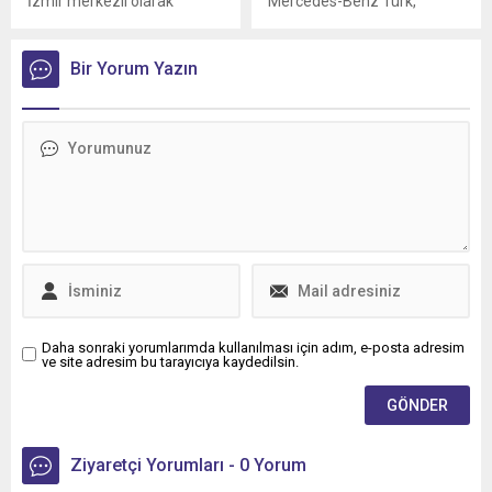
İzmir merkezli olarak
Mercedes-Benz Türk,
Türkiye genelinde parsiyel
kamyon müşterilerine
lojistik operasyonları
yönelik servis
yürüten ÖKN Lojistik, Ege
Bir Yorum Yazın
sözleşmelerinde sunduğu
Bölgesi'nin ilk Renault
36 aya varan taksit
Trucks Master Red EDITION
imkânıyla bakım ve servis
panelvanını filosuna kattı.
süreçlerini daha esnek
ödeme seçenekleriyle
planlama fırsatı sunuyor.
Daha sonraki yorumlarımda kullanılması için adım, e-posta adresim
ve site adresim bu tarayıcıya kaydedilsin.
Ziyaretçi Yorumları - 0 Yorum