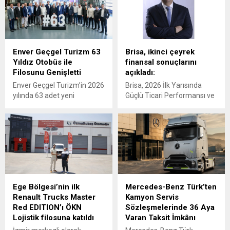
gösteren Tur Transit
Hidromas, küresel çapta
Lojistik’e 50 adet Mercedes-
genişlemeye devam ediyor.
Benz Actros L 1848 LS
teslimatı gerçekleştirdi.
Enver Geçgel Turizm 63
Brisa, ikinci çeyrek
Yıldız Otobüs ile
finansal sonuçlarını
Filosunu Genişletti
açıkladı:
Enver Geçgel Turizm’in 2026
Brisa, 2026 İlk Yarısında
yılında 63 adet yeni
Güçlü Ticari Performansı ve
Mercedes-Benz otobüs
Disiplinli Maliyet Yönetimiyle
yatırımı ile, şirketin
Finansal Görünümünü
filosundaki Mercedes-Benz
Güçlendirdi
araçların oranı yüzde 83’e
ulaştı.
Ege Bölgesi’nin ilk
Mercedes-Benz Türk’ten
Renault Trucks Master
Kamyon Servis
Red EDITION’ı ÖKN
Sözleşmelerinde 36 Aya
Lojistik filosuna katıldı
Varan Taksit İmkânı