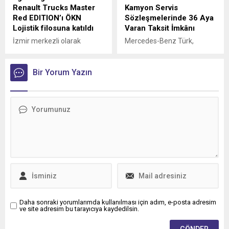
Renault Trucks Master
Kamyon Servis
Red EDITION’ı ÖKN
Sözleşmelerinde 36 Aya
Lojistik filosuna katıldı
Varan Taksit İmkânı
İzmir merkezli olarak
Mercedes-Benz Türk,
Türkiye genelinde parsiyel
kamyon müşterilerine
lojistik operasyonları
yönelik servis
yürüten ÖKN Lojistik, Ege
Bir Yorum Yazın
sözleşmelerinde sunduğu
Bölgesi'nin ilk Renault
36 aya varan taksit
Trucks Master Red EDITION
imkânıyla bakım ve servis
panelvanını filosuna kattı.
süreçlerini daha esnek
ödeme seçenekleriyle
planlama fırsatı sunuyor.
Daha sonraki yorumlarımda kullanılması için adım, e-posta adresim
ve site adresim bu tarayıcıya kaydedilsin.