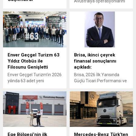
Avustralya operasyonlarını
Mercedes-Benz Türk, 1980
Victoria eyaletine bağlı
yılından bu yana uluslararası
Epping'deki yeni tesisinin
lojistik alanında faaliyet
açılışıyla güçlendiren
gösteren Tur Transit
Hidromas, küresel çapta
Lojistik’e 50 adet Mercedes-
genişlemeye devam ediyor.
Benz Actros L 1848 LS
teslimatı gerçekleştirdi.
Enver Geçgel Turizm 63
Brisa, ikinci çeyrek
Yıldız Otobüs ile
finansal sonuçlarını
Filosunu Genişletti
açıkladı:
Enver Geçgel Turizm’in 2026
Brisa, 2026 İlk Yarısında
yılında 63 adet yeni
Güçlü Ticari Performansı ve
Mercedes-Benz otobüs
Disiplinli Maliyet Yönetimiyle
yatırımı ile, şirketin
Finansal Görünümünü
filosundaki Mercedes-Benz
Güçlendirdi
araçların oranı yüzde 83’e
ulaştı.
Ege Bölgesi’nin ilk
Mercedes-Benz Türk’ten