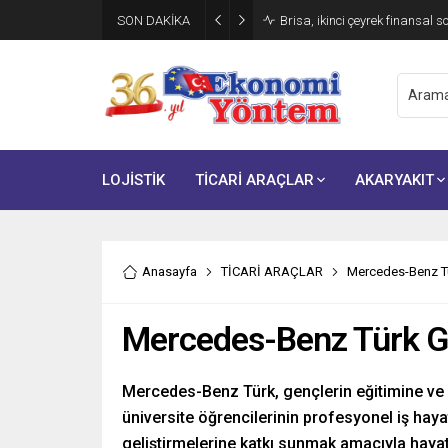
SON DAKİKA
Brisa, ikinci çeyrek finansal s
LOJİSTİK
TİCARİ ARAÇLAR
AKARYAKIT
Anasayfa
TİCARİ ARAÇLAR
Mercedes-Benz Tü
Mercedes-Benz Türk Ge
Mercedes-Benz Türk, gençlerin eğitimine ve 
üniversite öğrencilerinin profesyonel iş hay
geliştirmelerine katkı sunmak amacıyla hayat