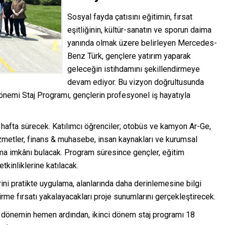
Sosyal fayda çatısını eğitimin, fırsat
eşitliğinin, kültür-sanatın ve sporun daima
yanında olmak üzere belirleyen Mercedes-
Benz Türk, gençlere yatırım yaparak
geleceğin istihdamını şekillendirmeye
devam ediyor. Bu vizyon doğrultusunda
nemi Staj Programı, gençlerin profesyonel iş hayatıyla
hafta sürecek. Katılımcı öğrenciler; otobüs ve kamyon Ar-Ge,
ı hizmetler, finans & muhasebe, insan kaynakları ve kurumsal
pma imkânı bulacak. Program süresince gençler, eğitim
etkinliklerine katılacak.
erini pratikte uygulama, alanlarında daha derinlemesine bilgi
irme fırsatı yakalayacakları proje sunumlarını gerçekleştirecek.
i dönemin hemen ardından, ikinci dönem staj programı 18