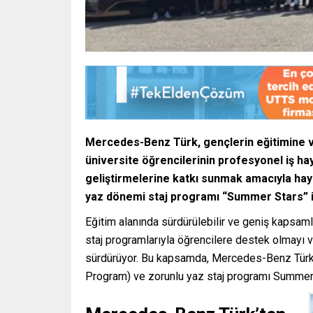
Mercedes-Benz Türk, gençlerin e
ğ
itimine 
ü
niversite
ö
ğ
rencilerinin profesyonel i
ş
hay
geli
ş
tirmelerine katk
ı
sunmak amac
ı
yla ha
yaz d
ö
nemi staj program
ı
“
Summer Stars
”
Eğitim alanında sürdürülebilir ve geniş kapsam
staj programlarıyla öğrencilere destek olmayı v
sürdürüyor. Bu kapsamda, Mercedes-Benz Türk
Program) ve zorunlu yaz staj programı Summer 