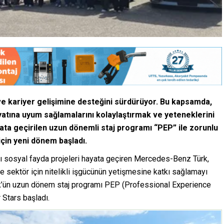
ve kariyer geli
ş
imine deste
ğ
ini s
ü
rd
ü
r
ü
yor. Bu kapsamda,
at
ı
na uyum sa
ğ
lamalar
ı
n
ı
kolayla
ş
t
ı
rmak ve yeteneklerini
yata ge
ç
irilen uzun d
ö
nemli staj program
ı
“
PEP
”
ile zorunlu
i
ç
in yeni d
ö
nem ba
ş
lad
ı
.
lı sosyal fayda projeleri hayata geçiren Mercedes-Benz Türk,
e sektör için nitelikli işgücünün yetişmesine katkı sağlamayı
’ün uzun dönem staj programı PEP (Professional Experience
Stars başladı.