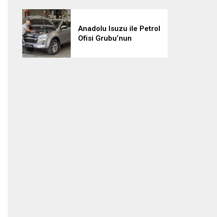
Anadolu Isuzu ile Petrol
Ofisi Grubu’nun
Stratejik İş Birliği
Üçüncü Yılında
Güçlenerek Devam
Ediyor