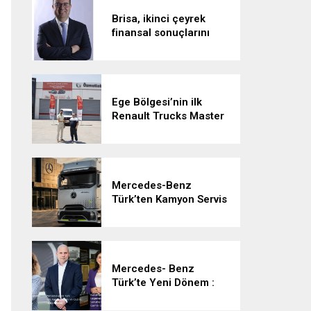
Brisa, ikinci çeyrek
finansal sonuçlarını
açıkladı:
Ege Bölgesi’nin ilk
Renault Trucks Master
Red EDITION’ı ÖKN
Lojistik filosuna katıldı
Mercedes-Benz
Türk’ten Kamyon Servis
Sözleşmelerinde 36
Aya Varan Taksit
İmkânı
Mercedes- Benz
Türk’te Yeni Dönem :
Heiko Selzam Yeni
Görevine Başladı