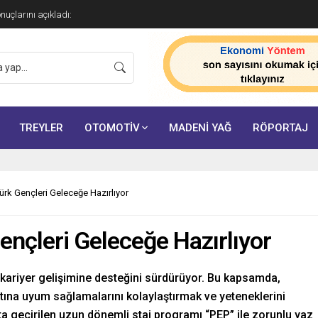
onuçlarını açıkladı:
TREYLER
OTOMOTİV
MADENİ YAĞ
RÖPORTAJ
rk Gençleri Geleceğe Hazırlıyor
nçleri Geleceğe Hazırlıyor
kariyer gelişimine desteğini sürdürüyor. Bu kapsamda,
atına uyum sağlamalarını kolaylaştırmak ve yeteneklerini
a geçirilen uzun dönemli staj programı “PEP” ile zorunlu yaz