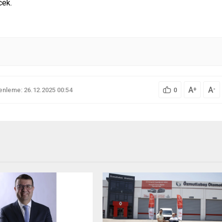
cek.
A
A
+
-
nleme: 26.12.2025 00:54
0