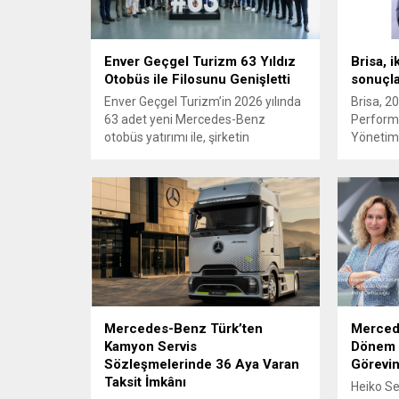
Enver Geçgel Turizm 63 Yıldız
Brisa, i
Otobüs ile Filosunu Genişletti
sonuçlar
Enver Geçgel Turizm’in 2026 yılında
Brisa, 20
63 adet yeni Mercedes-Benz
Performa
otobüs yatırımı ile, şirketin
Yönetim
filosundaki Mercedes-Benz
Güçlendi
araçların oranı yüzde 83’e ulaştı.
Mercedes-Benz Türk’ten
Mercede
Kamyon Servis
Dönem 
Sözleşmelerinde 36 Aya Varan
Görevin
Taksit İmkânı
Heiko Se