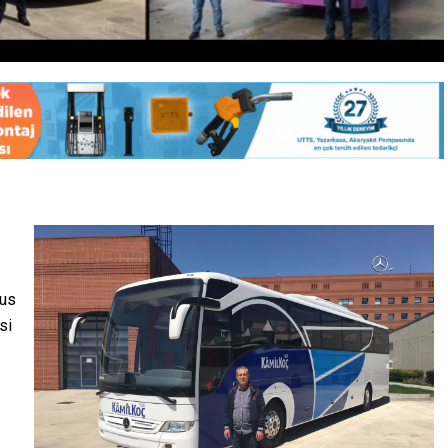
sus
si