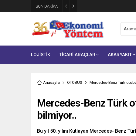
Şarj Ağı İşletmecileri İçin Krit
SON DAKİKA
Eylül’de Başlıyor
LOJİSTİK
TİCARİ ARAÇLAR
AKARYAKIT
Anasayfa
OTOBUS
Mercedes-Benz Türk otobüs 
Mercedes-Benz Türk oto
bilmiyor..
Bu yıl 50. yılını Kutlayan Mercedes- Benz Tü