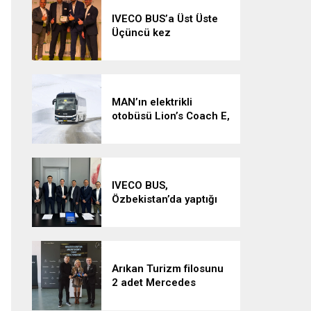
IVECO BUS’a Üst Üste
Üçüncü kez
Uluslararası
Sürdürülebilirlik Ödülü
MAN’ın elektrikli
otobüsü Lion’s Coach E,
Erzurum ve İsveç’te kar
ve buza meydan okudu
IVECO BUS,
Özbekistan’da yaptığı
anlaşmalarla Orta
Asya’da pazarında
büyüyor
Arıkan Turizm filosunu
2 adet Mercedes
Tourismo 15 2+2 ile
güçlendirdi