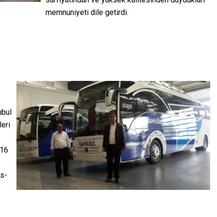
memnuniyeti dile getirdi.
nbul
leri
 16
s-