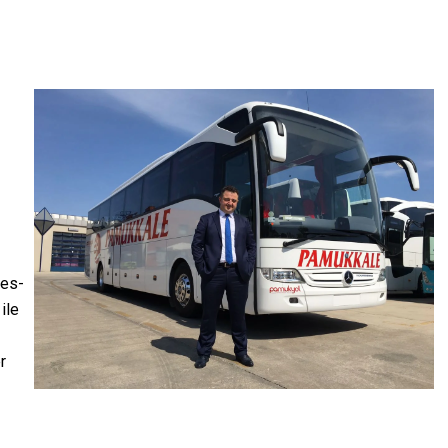
des-
ile
r