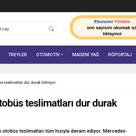
ik Tarih: Sertifikalı Çağrı Merkezi Zorunluluğu 23
TREYLER
OTOMOTİV
MADENİ YAĞ
RÖPORTAJ
teslimatları dur durak bilmiyor..
büs teslimatları dur durak
rk otobüs teslimatları tüm hızıyla devam ediyor. Mercedes-