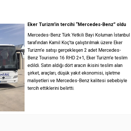
Eker Turizm’in tercihi “Mercedes-Benz” oldu
Mercedes-Benz Türk Yetkili Bayi Koluman İstanbul
tarafından Kamil Koç’ta çalıştırılmak üzere Eker
Turizm’e satışı gerçekleşen 2 adet Mercedes-
Benz Tourismo 16 RHD 2+1, Eker Turizm’e teslim
edildi. Satın aldığı dört aracın ikisini teslim alan
şirket, araçları, düşük yakıt ekonomisi, işletme
maliyetleri ve Mercedes-Benz kalitesi sebebiyle
tercih ettiklerini belirtti.