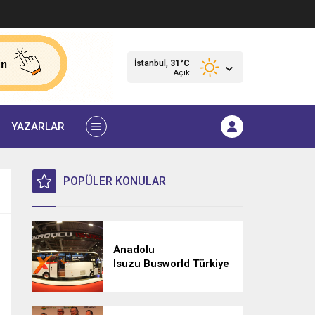
İstanbul,
31
°C
Açık
YAZARLAR
POPÜLER KONULAR
Anadolu
Isuzu Busworld Türkiye
2026’da Yeni Nesil
Araçlarıyla Yoğun İlgi
Gördü