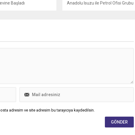
evine Başladı
Anadolu Isuzu ile Petrol Ofisi Grubu
arasında, ağır ticari araçlara madeni
yağ tedarikini kapsayan stratejik iş
birliği üçüncü yılına girdi.
osta adresim ve site adresim bu tarayıcıya kaydedilsin.