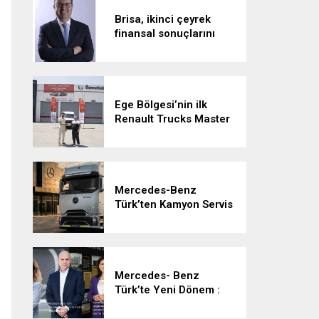
Brisa, ikinci çeyrek
finansal sonuçlarını
açıkladı:
Ege Bölgesi’nin ilk
Renault Trucks Master
Red EDITION’ı ÖKN
Lojistik filosuna katıldı
Mercedes-Benz
Türk’ten Kamyon Servis
Sözleşmelerinde 36
Aya Varan Taksit
İmkânı
Mercedes- Benz
Türk’te Yeni Dönem :
Heiko Selzam Yeni
Görevine Başladı