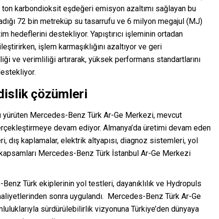
50 ton karbondioksit eşdeğeri emisyon azaltımı sağlayan bu
dığı 72 bin metreküp su tasarrufu ve 6 milyon megajul (MJ)
tim hedeflerini destekliyor. Yapıştırıcı işleminin ortadan
yileştirirken, işlem karmaşıklığını azaltıyor ve geri
irliği ve verimliliği artırarak, yüksek performans standartlarını
destekliyor.
islik çözümleri
nı yürüten Mercedes-Benz Türk Ar-Ge Merkezi, mevcut
 gerçekleştirmeye devam ediyor. Almanya’da üretimi devam eden
 dış kaplamalar, elektrik altyapısı, diagnoz sistemleri, yol
ibi kapsamları Mercedes-Benz Türk İstanbul Ar-Ge Merkezi
enz Türk ekiplerinin yol testleri, dayanıklılık ve Hydropuls
faaliyetlerinden sonra uygulandı. Mercedes-Benz Türk Ar-Ge
luluklarıyla sürdürülebilirlik vizyonuna Türkiye’den dünyaya