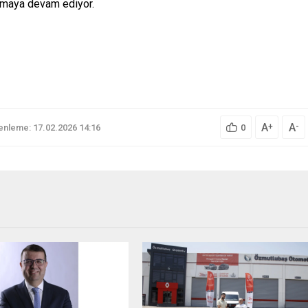
lamaya devam ediyor.
A
A
+
-
nleme: 17.02.2026 14:16
0