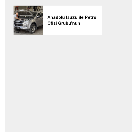
Anadolu Isuzu ile Petrol
Ofisi Grubu’nun
Stratejik İş Birliği
Üçüncü Yılında
Güçlenerek Devam
Ediyor