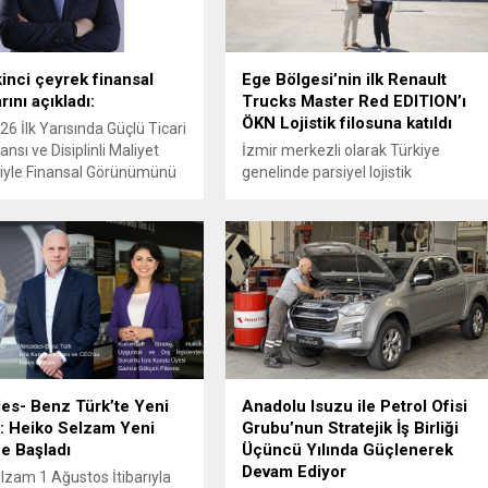
kinci çeyrek finansal
Ege Bölgesi’nin ilk Renault
ını açıkladı:
Trucks Master Red EDITION’ı
ÖKN Lojistik filosuna katıldı
26 İlk Yarısında Güçlü Ticari
nsı ve Disiplinli Maliyet
İzmir merkezli olarak Türkiye
iyle Finansal Görünümünü
genelinde parsiyel lojistik
rdi
operasyonları yürüten ÖKN Lojistik,
Ege Bölgesi'nin ilk Renault Trucks
Master Red EDITION panelvanını
filosuna kattı.
s- Benz Türk’te Yeni
Anadolu Isuzu ile Petrol Ofisi
: Heiko Selzam Yeni
Grubu’nun Stratejik İş Birliği
e Başladı
Üçüncü Yılında Güçlenerek
Devam Ediyor
lzam 1 Ağustos İtibarıyla