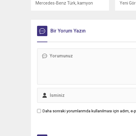
Mercedes-Benz Türk, kamyon
Yeni Gör
müşterilerine yönelik servis
sözleşmelerinde sunduğu 36 aya
varan taksit imkânıyla bakım ve
servis süreçlerini daha esnek
Bir Yorum Yazın
ödeme seçenekleriyle planlama
fırsatı sunuyor.
Daha sonraki yorumlarımda kullanılması için adım, e-p