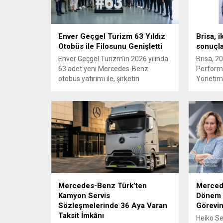
Enver Geçgel Turizm 63 Yıldız
Brisa, i
Otobüs ile Filosunu Genişletti
sonuçlar
Enver Geçgel Turizm’in 2026 yılında
Brisa, 20
63 adet yeni Mercedes-Benz
Performa
otobüs yatırımı ile, şirketin
Yönetim
filosundaki Mercedes-Benz
Güçlendi
araçların oranı yüzde 83’e ulaştı.
Mercedes-Benz Türk’ten
Mercede
Kamyon Servis
Dönem 
Sözleşmelerinde 36 Aya Varan
Görevin
Taksit İmkânı
Heiko Se