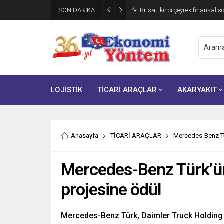
SON DAKİKA
Brisa, ikinci çeyrek finansal s
LOJİSTİK
TİCARİ ARAÇLAR
AKARYAKIT
Anasayfa
TİCARİ ARAÇLAR
Mercedes-Benz Tü
Mercedes-Benz Türk’ü
projesine ödül
Mercedes-Benz Türk, Daimler Truck Holding