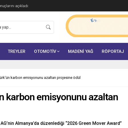
onuçlarını açıkladı:
TREYLER
OTOMOTİV
MADENİ YAĞ
RÖPORTAJ
rk’ün karbon emisyonunu azaltan projesine ödül
n karbon emisyonunu azaltan
 AG’nin Almanya’da düzenlediği “2026 Green Mover Award”