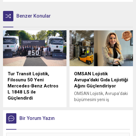
Benzer Konular
Tur Transit Lojistik,
OMSAN Lojistik
Filosunu 50 Yeni
Avrupa’daki Gıda Lojistiği
Mercedes-Benz Actros
Ağını Güçlendiriyor
L 1848 LS ile
OMSAN Lojistik, Avrupa’daki
Güçlendirdi
büyümesini yeni iş
Mercedes-Benz Türk, 1980
birlikleriyle sürdürmeye
yılından bu yana uluslararası
devam ediyor
lojistik alanında faaliyet
Bir Yorum Yazın
gösteren Tur Transit
Lojistik’e 50 adet Mercedes-
Benz Actros L 1848 LS