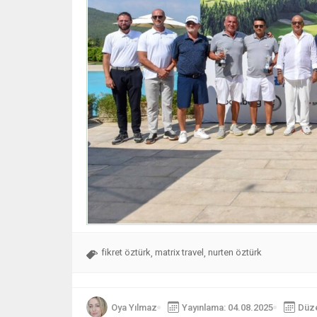
fikret öztürk
matrix travel
nurten öztürk
,
,
Oya Yılmaz
Yayınlama: 04.08.2025
Düze