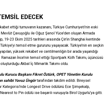
TEMSİL EDECEK
kabet ettiği turnuvanın kazananı, Türkiye Cumhuriyeti’nin eski
ili Mevlüt Çavuşoğlu ile Oğuz Şenol Yüce’den oluşan Armada
kip, 19-23 Ekim 2025 tarihleri arasında Çin’in Shanghai kentinde
Türkiye’yi temsil etme gururunu yaşayacak. Türkiye’nin en seçkin
yapılan, yüksek rekabet ve centilmenliğin bir arada yaşandığı
e Ramazan İnce’nin temsil ettiği Sportpark Kölh Takımı, üçüncüsü
 oluşturduğu Akbal İç Mimarlık Takımı oldu.
lu Kurucu Başkanı Fikret Öztürk, OPET Yönetim Kurulu
ın sahibi Yavuz Üngör
tarafından takdim edildi. Bireysel
nlar Kategorisi’nde Longest Drive ödülünü Ece Şimşekalp,
earest to Pin ödülü ise başarılı vuruşuyla Birol Uygurlu’ya gitti.