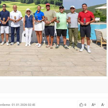
A
A
+
-
nleme: 01.01.2026 02:45
0