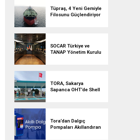
Ediyor
Tüpraş, 4 Yeni Gemiyle
Filosunu Güçlendiriyor
SOCAR Türkiye ve
TANAP Yönetim Kurulu
Toplantıları İstanbul’da
Gerçekleştirildi
TORA, Sakarya
Sapanca OHT’de Shell
Recharge İstasyonunu
Devreye Aldı
Tora’dan Dalgıç
Pompaları Akıllandıran
Çözüm: Akıllı Dalgıç
Pompa