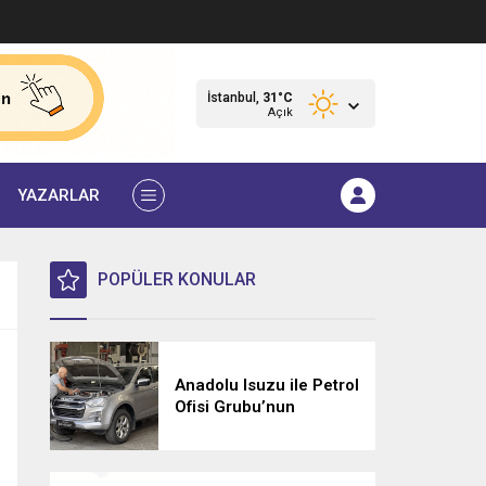
İstanbul,
31
°C
Açık
YAZARLAR
POPÜLER KONULAR
Anadolu Isuzu ile Petrol
Ofisi Grubu’nun
Stratejik İş Birliği
Üçüncü Yılında
Güçlenerek Devam