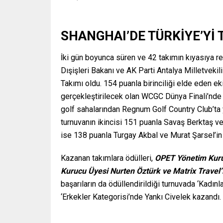
SHANGHAI’DE TÜRKİYE’Yİ 
İki gün boyunca süren ve 42 takımın kıyasıya re
Dışişleri Bakanı ve AK Parti Antalya Milletvek
Takımı oldu. 154 puanla birinciliği elde eden e
gerçekleştirilecek olan WCGC Dünya Finali’nde 
golf sahalarından Regnum Golf Country Club’ta 
turnuvanın ikincisi 151 puanla Savaş Berktaş v
ise 138 puanla Turgay Akbal ve Murat Şarsel’in
Kazanan takımlara ödülleri,
OPET Yönetim Kuru
Kurucu Üyesi Nurten Öztürk ve Matrix Travel’
başarıların da ödüllendirildiği turnuvada ‘Kadı
‘Erkekler Kategorisi’nde Yankı Civelek kazandı. N