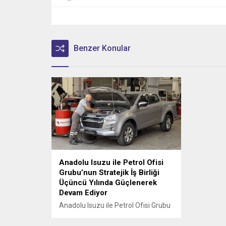
Benzer Konular
Anadolu Isuzu ile Petrol Ofisi
Grubu’nun Stratejik İş Birliği
Üçüncü Yılında Güçlenerek
Devam Ediyor
Anadolu Isuzu ile Petrol Ofisi Grubu
arasında, ağır ticari araçlara madeni
yağ tedarikini kapsayan stratejik iş