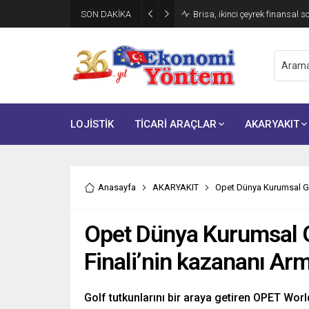
SON DAKİKA
Brisa, ikinci çeyrek finansal s
LOJİSTİK
TİCARİ ARAÇLAR
AKARYAKIT
Anasayfa
AKARYAKIT
Opet Dünya Kurumsal Gol
Opet Dünya Kurumsal G
Finali’nin kazananı Ar
Golf tutkunlarını bir araya getiren OPET Wor