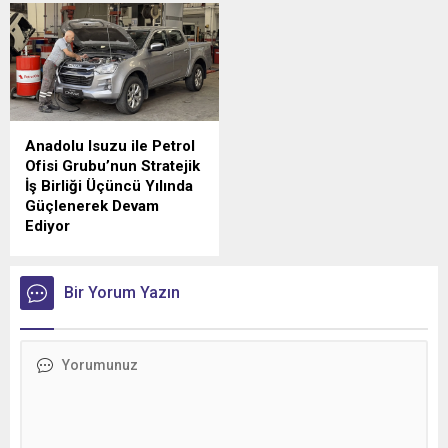
Anadolu Isuzu ile Petrol
Ofisi Grubu’nun Stratejik
İş Birliği Üçüncü Yılında
Güçlenerek Devam
Ediyor
Anadolu Isuzu ile Petrol
Ofisi Grubu arasında, ağır
ticari araçlara madeni yağ
Bir Yorum Yazın
tedarikini kapsayan stratejik
iş birliği üçüncü yılına girdi.