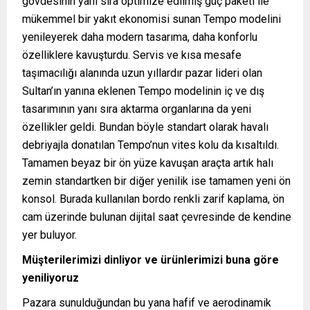
gövdesinin yanı sıra optimize edilmiş güç paketi ile
mükemmel bir yakıt ekonomisi sunan Tempo modelini
yenileyerek daha modern tasarıma, daha konforlu
özelliklere kavuşturdu. Servis ve kısa mesafe
taşımacılığı alanında uzun yıllardır pazar lideri olan
Sultan’ın yanına eklenen Tempo modelinin iç ve dış
tasarımının yanı sıra aktarma organlarına da yeni
özellikler geldi. Bundan böyle standart olarak havalı
debriyajla donatılan Tempo’nun vites kolu da kısaltıldı.
Tamamen beyaz bir ön yüze kavuşan araçta artık halı
zemin standartken bir diğer yenilik ise tamamen yeni ön
konsol. Burada kullanılan bordo renkli zarif kaplama, ön
cam üzerinde bulunan dijital saat çevresinde de kendine
yer buluyor.
Müşterilerimizi dinliyor ve ürünlerimizi buna göre
yeniliyoruz
Pazara sunulduğundan bu yana hafif ve aerodinamik