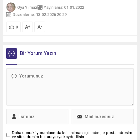
escort
Oya Yılmaz
Yayınlama: 01.01.2022
Antalya
Düzenleme: 13.02.2026 20:29
escort
bayan
A
A
+
-
0
Escort
antalya
Bir Yorum Yazın
Daha sonraki yorumlarımda kullanılması için adım, e-posta adresim
ve site adresim bu tarayıcıya kaydedilsin.