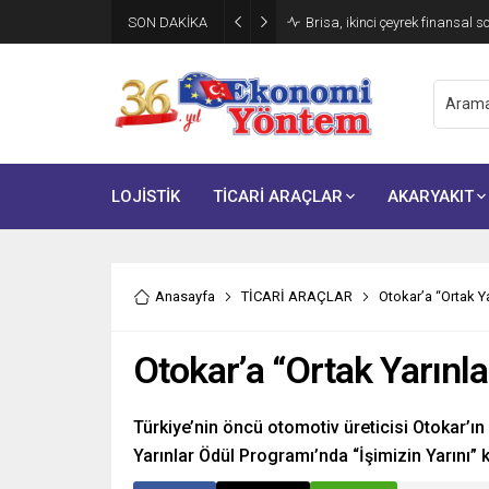
SON DAKİKA
Brisa, ikinci çeyrek finansal s
LOJİSTİK
TİCARİ ARAÇLAR
AKARYAKIT
Anasayfa
TİCARİ ARAÇLAR
Otokar’a “Ortak Ya
Otokar’a “Ortak Yarınla
Türkiye’nin öncü otomotiv üreticisi Otokar’ın 
Yarınlar Ödül Programı’nda “İşimizin Yarını” 