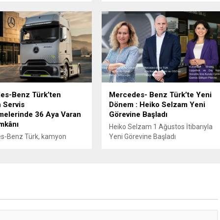
 oranı yüzde 83’e ulaştı.
es-Benz Türk’ten
Mercedes- Benz Türk’te Yeni
 Servis
Dönem : Heiko Selzam Yeni
melerinde 36 Aya Varan
Görevine Başladı
İmkânı
Heiko Selzam 1 Ağustos İtibarıyla
s-Benz Türk, kamyon
Yeni Görevine Başladı
erine yönelik servis
elerinde sunduğu 36 aya
ksit imkânıyla bakım ve
üreçlerini daha esnek
eçenekleriyle planlama
unuyor.