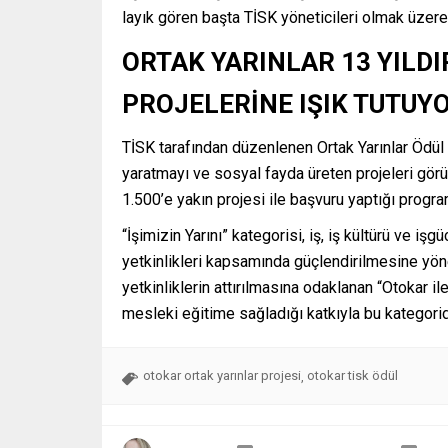
layık gören başta TİSK yöneticileri olmak üzere
ORTAK YARINLAR 13 YILD
PROJELERİNE IŞIK TUTUY
TİSK tarafından düzenlenen Ortak Yarınlar Ödül
yaratmayı ve sosyal fayda üreten projeleri gör
1.500’e yakın projesi ile başvuru yaptığı program
“İşimizin Yarını” kategorisi, iş, iş kültürü ve 
yetkinlikleri kapsamında güçlendirilmesine yönel
yetkinliklerin attırılmasına odaklanan “Otokar il
mesleki eğitime sağladığı katkıyla bu kategorid
otokar ortak yarınlar projesi
otokar tisk ödül
,