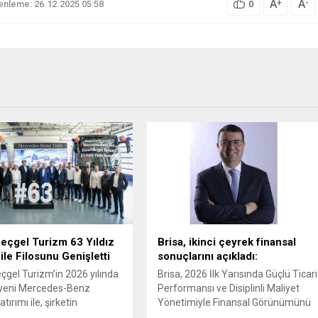
A
A
+
-
nleme: 26.12.2025 05:58
0
eçgel Turizm 63 Yıldız
Brisa, ikinci çeyrek finansal
ile Filosunu Genişletti
sonuçlarını açıkladı:
çgel Turizm’in 2026 yılında
Brisa, 2026 İlk Yarısında Güçlü Ticari
 yeni Mercedes-Benz
Performansı ve Disiplinli Maliyet
tırımı ile, şirketin
Yönetimiyle Finansal Görünümünü
daki Mercedes-Benz
Güçlendirdi