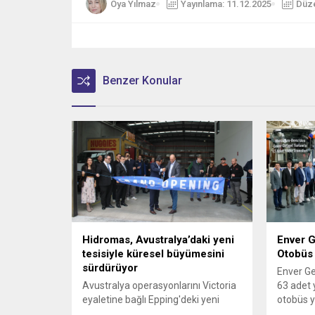
Oya Yılmaz
Yayınlama: 11.12.2025
Düze
Benzer Konular
Hidromas, Avustralya’daki yeni
Enver G
tesisiyle küresel büyümesini
Otobüs 
sürdürüyor
Enver Ge
Avustralya operasyonlarını Victoria
63 adet
eyaletine bağlı Epping'deki yeni
otobüs ya
tesisinin açılışıyla güçlendiren
filosun