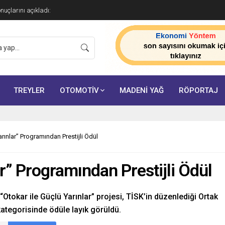
onuçlarını açıkladı:
TREYLER
OTOMOTİV
MADENİ YAĞ
RÖPORTAJ
rınlar” Programından Prestijli Ödül
r” Programından Prestijli Ödül
“Otokar ile Güçlü Yarınlar” projesi, TİSK’in düzenlediği Ortak
kategorisinde ödüle layık görüldü.