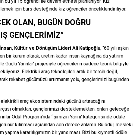
n bu yıl 15 öğrenci ile devam etmesi planlanıyor. Kız
lemek için burs desteğinde kız öğrenciler önceliklendiriliyor.
CEK OLAN, BUGÜN DOĞRU
IŞ GENÇLERİMİZ”
İnsan, Kültür ve Dönüşüm Lideri Ali Katipoğlu
, “60 yılı aşkın
en bir kurum olarak, üretim kadar insan kaynağına da yatırım
e Güçlü Yarınlar’ projesiyle öğrencilerin sadece teorik bilgiyle
liyoruz. Elektrikli araç teknolojileri artık bir tercih değil,
arak rekabet gücümüzü artırmanın yolu, gençlerimizi bugünden
 elektrikli araç ekosistemindeki gücünü artıracağını
parçası olmaktan, gençlerimizi desteklemekten, onları geleceğe
rınlar Ödül Programı’nda ‘İşimizin Yarını’ kategorisinde ödüle
görünür kılınması açısından son derece anlamlı. Bu ödül, mesleki
 yapma kararlılığımızın bir yansıması. Bizi bu kıymetli ödüle