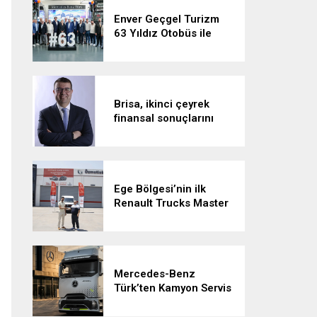
Enver Geçgel Turizm
63 Yıldız Otobüs ile
Filosunu Genişletti
Brisa, ikinci çeyrek
finansal sonuçlarını
açıkladı:
Ege Bölgesi’nin ilk
Renault Trucks Master
Red EDITION’ı ÖKN
Lojistik filosuna katıldı
Mercedes-Benz
Türk’ten Kamyon Servis
Sözleşmelerinde 36
Aya Varan Taksit