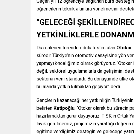
Geçen yıl 12 öğrenciye sağlanan burs desteğini
öğrencilerin teknik alanlara yönelmesini destek
“GELECEĞİ ŞEKİLLENDİRE
YETKİNLİKLERLE DONANM
Düzenlenen törende ödülü teslim alan
Otokar 
süredir Türkiye’nin otomotiv sanayisine yön ver
yapmayı önceliğimiz olarak görüyoruz. ‘Otokar il
değil, sektörel uygulamalarla da gelişimini destek
sektörün yeni standardı. Bu dönüşümde ülke ol
bu alanda yetkin kılmaktan geçiyor” dedi.
Gençlerin kazanacağı her yetkinliğin Türkiye’nin
belirten
Katipoğlu
; “Otokar olarak bu sürecin 
hazırlamaktan gurur duyuyoruz. TİSK’in Ortak Ya
layık görülmemiz, projemizin yarattığı değerin 
eğitime verdiğimiz desteğin ve geleceğe yatırım