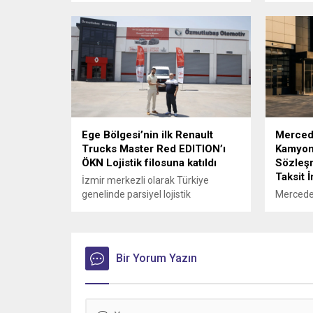
Hidromas, küresel çapta
araçların
genişlemeye devam ediyor.
Ege Bölgesi’nin ilk Renault
Merced
Trucks Master Red EDITION’ı
Kamyon
ÖKN Lojistik filosuna katıldı
Sözleş
Taksit 
İzmir merkezli olarak Türkiye
genelinde parsiyel lojistik
Mercede
operasyonları yürüten ÖKN Lojistik,
müşteril
Ege Bölgesi'nin ilk Renault Trucks
sözleşm
Master Red EDITION panelvanını
varan ta
filosuna kattı.
servis s
Bir Yorum Yazın
ödeme s
fırsatı s