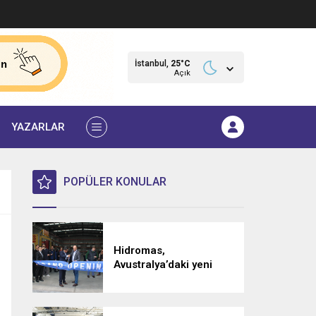
İstanbul,
25
°C
Açık
YAZARLAR
POPÜLER KONULAR
Hidromas,
Avustralya’daki yeni
tesisiyle küresel
büyümesini sürdürüyor