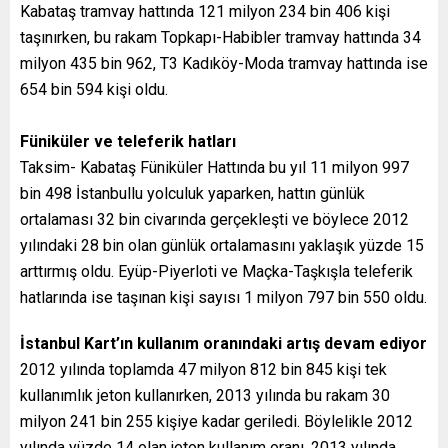
Kabataş tramvay hattında 121 milyon 234 bin 406 kişi
taşınırken, bu rakam Topkapı-Habibler tramvay hattında 34
milyon 435 bin 962, T3 Kadıköy-Moda tramvay hattında ise
654 bin 594 kişi oldu.
Füniküler ve teleferik hatları
Taksim- Kabataş Füniküler Hattında bu yıl 11 milyon 997
bin 498 İstanbullu yolculuk yaparken, hattın günlük
ortalaması 32 bin civarında gerçekleşti ve böylece 2012
yılındaki 28 bin olan günlük ortalamasını yaklaşık yüzde 15
arttırmış oldu. Eyüp-Piyerloti ve Maçka-Taşkışla teleferik
hatlarında ise taşınan kişi sayısı 1 milyon 797 bin 550 oldu.
İstanbul Kart’ın kullanım oranındaki artış devam ediyor
2012 yılında toplamda 47 milyon 812 bin 845 kişi tek
kullanımlık jeton kullanırken, 2013 yılında bu rakam 30
milyon 241 bin 255 kişiye kadar geriledi. Böylelikle 2012
yılında yüzde 14 olan jeton kullanım oranı, 2013 yılında