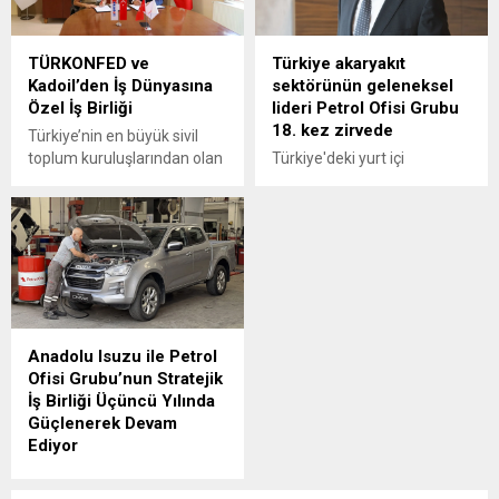
TÜRKONFED ve
Türkiye akaryakıt
Kadoil’den İş Dünyasına
sektörünün geleneksel
Özel İş Birliği
lideri Petrol Ofisi Grubu
18. kez zirvede
Türkiye’nin en büyük sivil
toplum kuruluşlarından olan
Türkiye'deki yurt içi
Türk İş Dünyası
akaryakıt satışları 2025
Konfederasyonu
yılında 34,5 milyon tona
(TÜRKONFED) ile akaryakıt
yükselirken sektörün
sektörünün hızlı büyüyen
geleneksel lideri yine
markalarından Kadoil
değişmedi.
arasında özel bir iş birliğine
imza atıldı.
Anadolu Isuzu ile Petrol
Ofisi Grubu’nun Stratejik
İş Birliği Üçüncü Yılında
Güçlenerek Devam
Ediyor
Anadolu Isuzu ile Petrol
Ofisi Grubu arasında, ağır