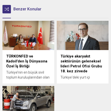
Benzer Konular
TÜRKONFED ve
Türkiye akaryakıt
Kadoil’den İş Dünyasına
sektörünün geleneksel
Özel İş Birliği
lideri Petrol Ofisi Grubu
18. kez zirvede
Türkiye’nin en büyük sivil
toplum kuruluşlarından olan
Türkiye'deki yurt içi
Türk İş Dünyası
akaryakıt satışları 2025
Konfederasyonu
yılında 34,5 milyon tona
(TÜRKONFED) ile akaryakıt
yükselirken sektörün
sektörünün hızlı büyüyen
geleneksel lideri yine
markalarından Kadoil
değişmedi.
arasında özel bir iş birliğine