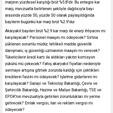
marjının yüzdesel karşılığı brüt %5.8’dir. Bu entegre kar
marjı, mevzuatla belirlenen şekliyle dağıtıcıyla bayi
arasında yüzde 50, yüzde 50 olarak paylaşıldığında
bayilerin bugünkü kar marjı brüt %2.9’dur.
Akaryakıt bayileri brüt %2.9 kar marjı ile enerji ihtiyacını mı
karşılayacak? Personel maaşını mı ödeyecek? Sırtına
yüklenen sorumlu müdür, tehlikeli madde güvenlik
danışmanı, iş güvenliği uzmanının maaşını mı verecek?
Tüketicilerin kredi kartı ile aldıkları yakıtın komisyon
yükünü mü çekecek? Fahiş akaryakıt fiyatları nedeniyle
sermaye artışına gitmek zorunda kaldığı için çektikleri
kredilerin faizini mi ödeyecek? İşletme giderlerini mi
karşılayacak? Sanayi ve Teknoloji Bakanlığı, Çevre ve
Şehircilik Bakanlığı, Hazine ve Maliye Bakanlığı, TSE ve
EPDK’nın mevzuatıyla getirilen zorunlulukları mı yerine
getirecek? Emlak vergisi, ilan ve reklam vergisi mi
ödeyecek?