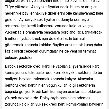
bugün 25.86 TL’ye, benzinin litresi ise 7.72 TL’den 26.22
TL’ye yükseldi. Akaryakıt fiyatlarındaki bu rekor artışlar
nedeniyle bayiler nakliye giderlerini bile karşılayamaz hale
geldiler. Ayrıca yüksek fiyatlar nedeniyle sermaye
arttırmak için kredi kullanmak zorunda kaldılar ve çok
yüksek faiz oranlarıyla bankalara borçlandılar. Bankalardaki
limitlerini yükseltmek için de daha fazla teminat
göstermek zorunda kaldılar. Bayiler artık ne bir kuruş daha
fazla kredi çekecek durumdalar, ne de yeni bir teminat
bulacak güçteler.
Birçok sektörde kredi kartı ile yapılan alışverişlerde kart
komisyonunu tüketiciler öderken, akaryakıt sektöründe bu
maliyeti bayiler üstlenmek zorunda kalıyor. Akaryakıt
sektörü kredi kartının en yoğun kullanıldığı sektörlerin
başında geliyor. Kredi kartı komisyon oranları ise oldukça
yüksek seviyelerde. Dolayısıyla bankalara ödemek
zorunda kaldıkları yüksek kredi kartı komisyonları bayilerin