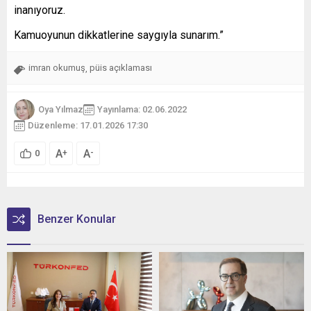
inanıyoruz.
Kamuoyunun dikkatlerine saygıyla sunarım.”
imran okumuş
püis açıklaması
,
Oya Yılmaz
Yayınlama: 02.06.2022
Düzenleme: 17.01.2026 17:30
A
A
+
-
0
Benzer Konular