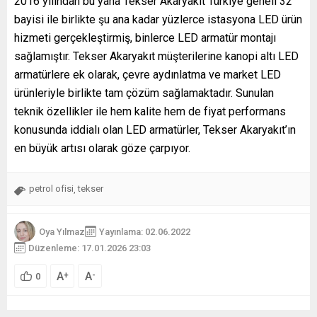
2016 yılından bu yana Tekser Akaryakıt Türkiye geneli 32
bayisi ile birlikte şu ana kadar yüzlerce istasyona LED ürün
hizmeti gerçekleştirmiş, binlerce LED armatür montajı
sağlamıştır. Tekser Akaryakıt müşterilerine kanopi altı LED
armatürlere ek olarak, çevre aydınlatma ve market LED
ürünleriyle birlikte tam çözüm sağlamaktadır. Sunulan
teknik özellikler ile hem kalite hem de fiyat performans
konusunda iddialı olan LED armatürler, Tekser Akaryakıt’ın
en büyük artısı olarak göze çarpıyor.
petrol ofisi
tekser
,
Oya Yılmaz
Yayınlama: 02.06.2022
Düzenleme: 17.01.2026 23:03
A
A
+
-
0