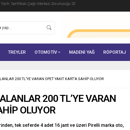
ik Tarih: Sertifikalı Çağrı Merkezi Zorunluluğu 23
TREYLER
OTOMOTİV
MADENİ YAĞ
RÖPORTAJ
 ALANLAR 200 TL’YE VARAN OPET YAKIT KART’A SAHİP OLUYOR
K ALANLAR 200 TL’YE VARAN
SAHİP OLUYOR
ilerinden, tek seferde 4 adet 16 jant ve üzeri Pirelli marka oto,