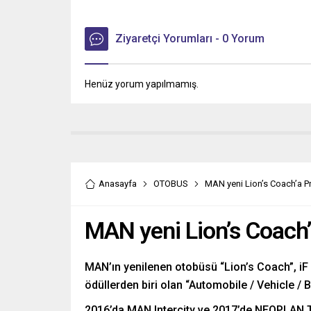
Ziyaretçi Yorumları - 0 Yorum
Henüz yorum yapılmamış.
Anasayfa
OTOBUS
MAN yeni Lion’s Coach’a Pre
MAN yeni Lion’s Coach’a
MAN’ın yenilenen otobüsü “Lion’s Coach”, iF 
ödüllerden biri olan “Automobile / Vehicle / B
2016’da MAN Intercity ve 2017’de NEOPLAN To