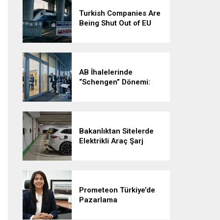
Turkish Companies Are
Being Shut Out of EU
Tenders — and No One
Has to Explain Why
AB İhalelerinde
“Schengen” Dönemi:
Vizesiz Kalmayın!
Bakanlıktan Sitelerde
Elektrikli Araç Şarj
Altyapısına Yeni Yol
Haritası
Prometeon Türkiye’de
Pazarlama
Müdürlüğüne Tuğba
Başaran atandı