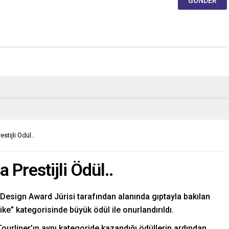
stijli Ödül..
 Prestijli Ödül..
Design Award Jürisi tarafından alanında gıptayla bakılan
ike” kategorisinde büyük ödül ile onurlandırıldı.
urliner’ın aynı kategoride kazandığı ödüllerin ardından,