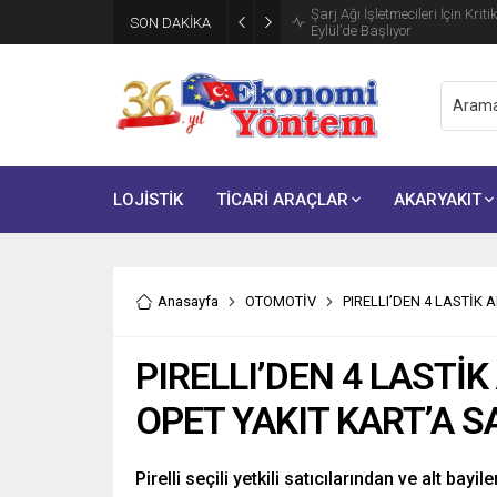
Şarj Ağı İşletmecileri İçin Krit
SON DAKİKA
Eylül’de Başlıyor
LOJİSTİK
TİCARİ ARAÇLAR
AKARYAKIT
Anasayfa
OTOMOTİV
PIRELLI’DEN 4 LASTİK
PIRELLI’DEN 4 LASTİ
OPET YAKIT KART’A 
Pirelli seçili yetkili satıcılarından ve alt bay