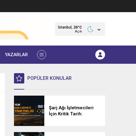
İstanbul,
26
°C
Açık
YAZARLAR
POPÜLER KONULAR
Şarj Ağı İşletmecileri
İçin Kritik Tarih:
Sertifikalı Çağrı
Merkezi Zorunluluğu
23 Eylül’de Başlıyor