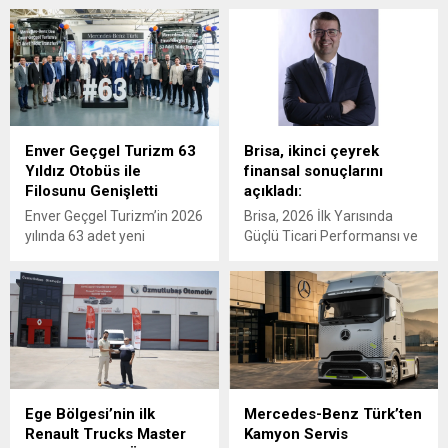
Enver Geçgel Turizm 63
Brisa, ikinci çeyrek
Yıldız Otobüs ile
finansal sonuçlarını
Filosunu Genişletti
açıkladı:
Enver Geçgel Turizm’in 2026
Brisa, 2026 İlk Yarısında
yılında 63 adet yeni
Güçlü Ticari Performansı ve
Mercedes-Benz otobüs
Disiplinli Maliyet Yönetimiyle
yatırımı ile, şirketin
Finansal Görünümünü
filosundaki Mercedes-Benz
Güçlendirdi
araçların oranı yüzde 83’e
ulaştı.
Ege Bölgesi’nin ilk
Mercedes-Benz Türk’ten
Renault Trucks Master
Kamyon Servis