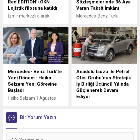
Red EDITION’ı ÖKN
Sözleşmelerinde 36 Aya
Lojistik filosuna katıldı
Varan Taksit İmkânı
İzmir merkezli olarak
Mercedes-Benz Türk,
Türkiye genelinde parsiyel
kamyon müşterilerine
lojistik operasyonları
yönelik servis
yürüten ÖKN Lojistik, Ege
sözleşmelerinde sunduğu
Bölgesi'nin ilk Renault
36 aya varan taksit
Trucks Master Red EDITION
imkânıyla bakım ve servis
panelvanını filosuna kattı.
süreçlerini daha esnek
ödeme seçenekleriyle
planlama fırsatı sunuyor.
Mercedes- Benz Türk’te
Anadolu Isuzu ile Petrol
Yeni Dönem : Heiko
Ofisi Grubu’nun Stratejik
Selzam Yeni Görevine
İş Birliği Üçüncü Yılında
Başladı
Güçlenerek Devam
Ediyor
Heiko Selzam 1 Ağustos
İtibarıyla Yeni Görevine
Anadolu Isuzu ile Petrol
Başladı
Ofisi Grubu arasında, ağır
Bir Yorum Yazın
ticari araçlara madeni yağ
tedarikini kapsayan stratejik
iş birliği üçüncü yılına girdi.