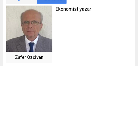
Ekonomist yazar
Zafer Özcivan
Not:
Bu yazı, yazarın kişisel görüş ve değerlendirmelerini
içermektedir.
Ekonomi bilimi yüzyıllar boyunca kıt kaynakların etkin
dağılımını inceledi. Ancak son yıllarda bu kıtlık tanımı
radikal biçimde değişti: Artık kıt olan emek değil, sermaye
değil, doğal varlıklar bile değil; en kıt kaynak insan zihninin
dikkat kapasitesi. Bu nedenle birçok sosyal bilimci,
teknoloji uzmanı ve strateji analisti, içinde yaşadığımız