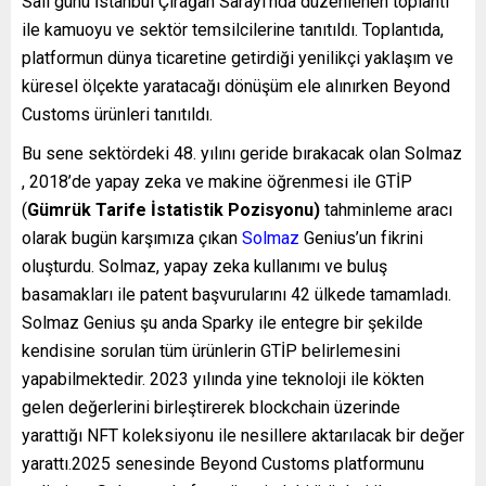
Salı günü İstanbul Çırağan Sarayı’nda düzenlenen toplantı
ile kamuoyu ve sektör temsilcilerine tanıtıldı. Toplantıda,
platformun dünya ticaretine getirdiği yenilikçi yaklaşım ve
küresel ölçekte yaratacağı dönüşüm ele alınırken Beyond
Customs ürünleri tanıtıldı.
Bu sene sektördeki 48. yılını geride bırakacak olan Solmaz
, 2018’de yapay zeka ve makine öğrenmesi ile GTİP
(
Gümrük Tarife İstatistik Pozisyonu)
tahminleme aracı
olarak bugün karşımıza çıkan
Solmaz
Genius’un fikrini
oluşturdu. Solmaz, yapay zeka kullanımı ve buluş
basamakları ile patent başvurularını 42 ülkede tamamladı.
Solmaz Genius şu anda Sparky ile entegre bir şekilde
kendisine sorulan tüm ürünlerin GTİP belirlemesini
yapabilmektedir. 2023 yılında yine teknoloji ile kökten
gelen değerlerini birleştirerek blockchain üzerinde
yarattığı NFT koleksiyonu ile nesillere aktarılacak bir değer
yarattı.2025 senesinde Beyond Customs platformunu