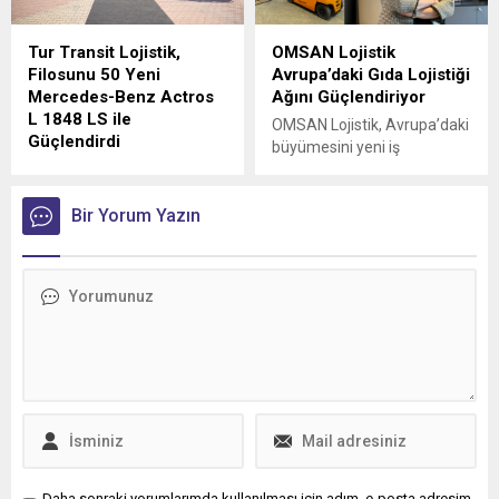
Tur Transit Lojistik,
OMSAN Lojistik
Filosunu 50 Yeni
Avrupa’daki Gıda Lojistiği
Mercedes-Benz Actros
Ağını Güçlendiriyor
L 1848 LS ile
OMSAN Lojistik, Avrupa’daki
Güçlendirdi
büyümesini yeni iş
Mercedes-Benz Türk, 1980
birlikleriyle sürdürmeye
yılından bu yana uluslararası
devam ediyor
lojistik alanında faaliyet
Bir Yorum Yazın
gösteren Tur Transit
Lojistik’e 50 adet Mercedes-
Benz Actros L 1848 LS
teslimatı gerçekleştirdi.
Daha sonraki yorumlarımda kullanılması için adım, e-posta adresim